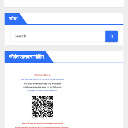
शोधा
जीवंत सातबारा मोहिम