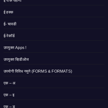
ई पीक पहाणी
ई हक्क
ई- चावडी
ई-रेकॉर्ड
उपयुक्त Apps !
उपयुक्त व्हिडीओज
उपयोगी विविध नमुने (FORMS & FORMATS)
एक – अ
एक – इ
एक – ड