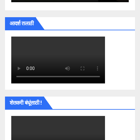
आदर्श तलाठी
शेतकरी बंधूंसाठी !