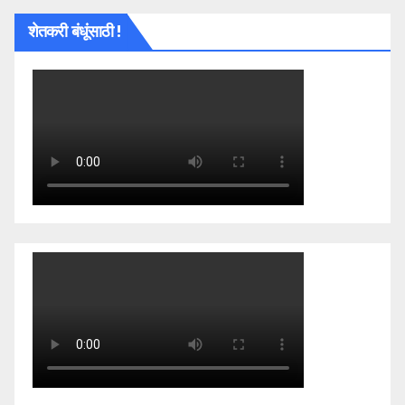
शेतकरी बंधूंसाठी !