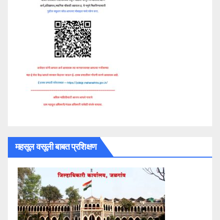
महसूल वसूली बाबत प्रशिक्षण