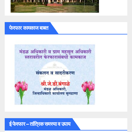
फेरफार कामकाज बाबत
ई फेरफार – तांत्रिक समस्या व उपाय