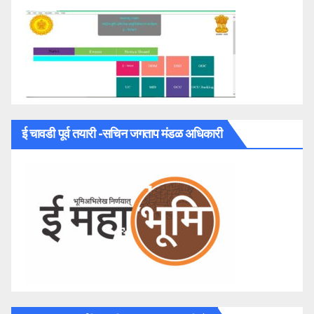
ई चावडी पूर्व तयारी -सचिन जगताप मंडळ अधिकारी