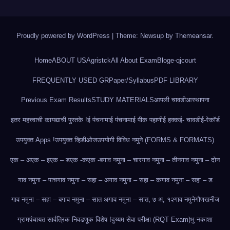
Proudly powered by WordPress
|
Theme: Newsup by
Themeansar
.
Home
ABOUT US
Agristck
All About Exam
Blog
e-qjcourt
FREQUENTLY USED GR
Paper/Syllabus
PDF LIBRARY
Previous Exam Results
STUDY MATERIALS
आपली चावडी
आस्थापना
इतर महत्त्वाची कायद्याची पुस्तके !
ई पंचनामा
ई पंचनामा
ई पीक पहाणी
ई हक्क
ई- चावडी
ई-रेकॉर्ड
उपयुक्त Apps !
उपयुक्त व्हिडीओज
उपयोगी विविध नमुने (FORMS & FORMATS)
एक – अ
एक – इ
एक – ड
एक -क
एक -ब
गाव नमुना – चार
गाव नमुना – तीन
गाव नमुना – दोन
गाव नमुना – पाच
गाव नमुना – सहा – अ
गाव नमुना – सहा – क
गाव नमुना – सहा – ड
गाव नमुना – सहा – ब
गाव नमुना – सात अ
गाव नमुना – सात, ७ अ, १२
गाव नमुने
गौणखनीज
ग्रामपंचायत सार्वत्रिक निवडणूक विशेष !
दुय्यम सेवा परीक्षा (RQT Exam)
भु-नकाशा