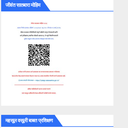
जीवंत सातबारा मोहिम
महसूल वसूली बाबत प्रशिक्षण