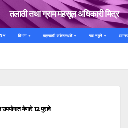
तलाठी तथा ग्राम महसूल अधिकारी मित्र
RY
विभाग
महत्वाची संकेतस्थळे
गाव नमुने
आमच्य
त्र व्यतिरिक्त उपयोगात येणारे 12 पुरावे