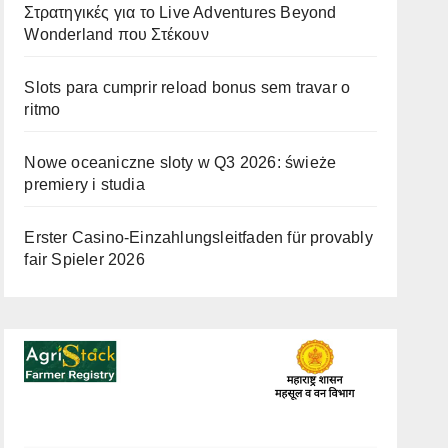
Στρατηγικές για το Live Adventures Beyond
Wonderland που Στέκουν
Slots para cumprir reload bonus sem travar o
ritmo
Nowe oceaniczne sloty w Q3 2026: świeże
premiery i studia
Erster Casino-Einzahlungsleitfaden für provably
fair Spieler 2026