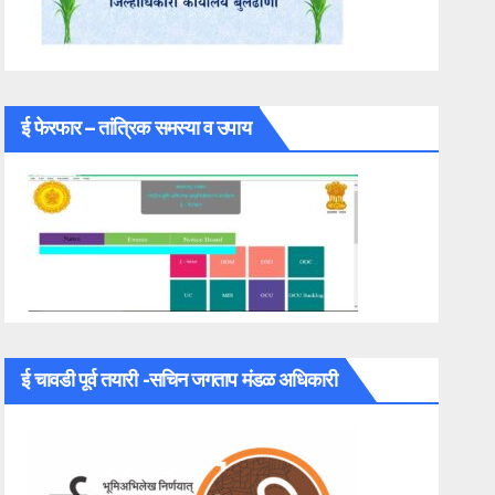
ई फेरफार – तांत्रिक समस्या व उपाय
ई चावडी पूर्व तयारी -सचिन जगताप मंडळ अधिकारी