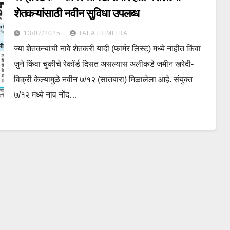
शेतकऱ्यांसाठी नवीन सुविधा उपलब्ध
13/07/2025
TALATHIMITRA
ज्या शेतकऱ्यांची नावे शेतकरी यादी (फार्मर लिस्ट) मध्ये नाहीत किंवा
जुने किंवा चुकीचे रेकॉर्ड दिसत असल्यास अलीकडे जमीन खरेदी-
विक्री केल्यामुळे नवीन ७/१२ (सातबारा) मिळालेला आहे. संयुक्त
७/१२ मध्ये नाव नोंद…