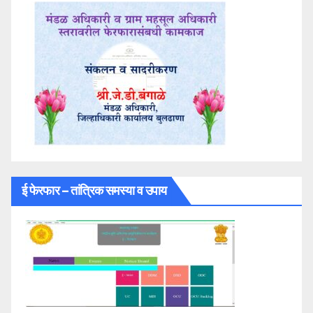
ई फेरफार – तांत्रिक समस्या व उपाय