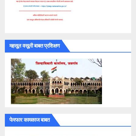
महसूल वसूली बाबत प्रशिक्षण
फेरफार कामकाज बाबत