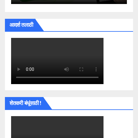
आदर्श तलाठी
शेतकरी बंधूंसाठी !