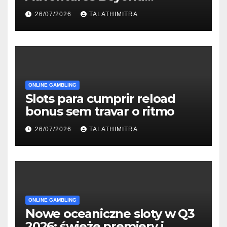
Wonderland που Στέκουν
26/07/2026
TALATHIMITRA
ONLINE GAMBLING
Slots para cumprir reload
bonus sem travar o ritmo
26/07/2026
TALATHIMITRA
ONLINE GAMBLING
Nowe oceaniczne sloty w Q3
2026: świeże premiery i