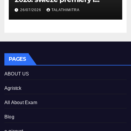
studia
26/07/2026
TALATHIMITRA
PAGES
ABOUT US
Agristck
All About Exam
Blog