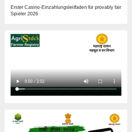
Erster Casino-Einzahlungsleitfaden für provably fair
Spieler 2026