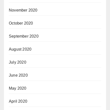
November 2020
October 2020
September 2020
August 2020
July 2020
June 2020
May 2020
April 2020