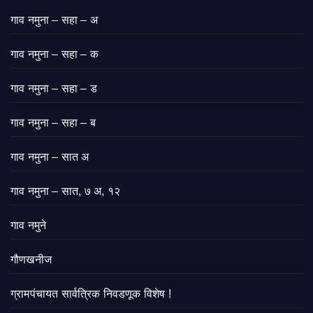
गाव नमुना – सहा – अ
गाव नमुना – सहा – क
गाव नमुना – सहा – ड
गाव नमुना – सहा – ब
गाव नमुना – सात अ
गाव नमुना – सात, ७ अ, १२
गाव नमुने
गौणखनीज
ग्रामपंचायत सार्वत्रिक निवडणूक विशेष !