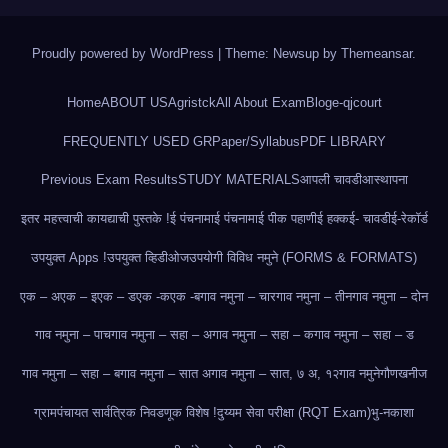
Proudly powered by WordPress
|
Theme: Newsup by
Themeansar
.
Home
ABOUT US
Agristck
All About Exam
Blog
e-qjcourt
FREQUENTLY USED GR
Paper/Syllabus
PDF LIBRARY
Previous Exam Results
STUDY MATERIALS
आपली चावडी
आस्थापना
इतर महत्त्वाची कायद्याची पुस्तके !
ई पंचनामा
ई पंचनामा
ई पीक पहाणी
ई हक्क
ई- चावडी
ई-रेकॉर्ड
उपयुक्त Apps !
उपयुक्त व्हिडीओज
उपयोगी विविध नमुने (FORMS & FORMATS)
एक – अ
एक – इ
एक – ड
एक -क
एक -ब
गाव नमुना – चार
गाव नमुना – तीन
गाव नमुना – दोन
गाव नमुना – पाच
गाव नमुना – सहा – अ
गाव नमुना – सहा – क
गाव नमुना – सहा – ड
गाव नमुना – सहा – ब
गाव नमुना – सात अ
गाव नमुना – सात, ७ अ, १२
गाव नमुने
गौणखनीज
ग्रामपंचायत सार्वत्रिक निवडणूक विशेष !
दुय्यम सेवा परीक्षा (RQT Exam)
भु-नकाशा