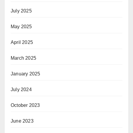
July 2025
May 2025
April 2025
March 2025
January 2025
July 2024
October 2023
June 2023