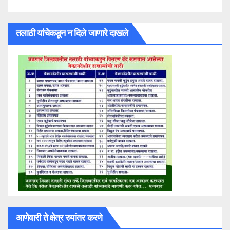
तलाठी यांचेकडून न दिले जाणारे दाखले
आणेवारी ते क्षेत्र रुपांतर करणे