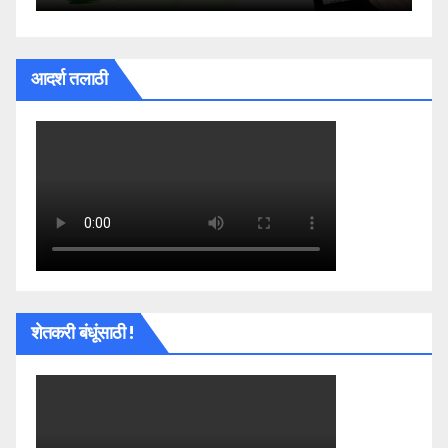
आदर्श तलाठी
शेतकरी बंधूंसाठी !