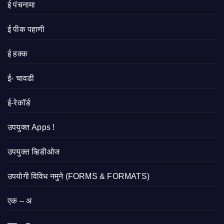
ई पंचनामा
ई पीक पहाणी
ई हक्क
ई- चावडी
ई-रेकॉर्ड
उपयुक्त Apps !
उपयुक्त व्हिडीओज
उपयोगी विविध नमुने (FORMS & FORMATS)
एक – अ