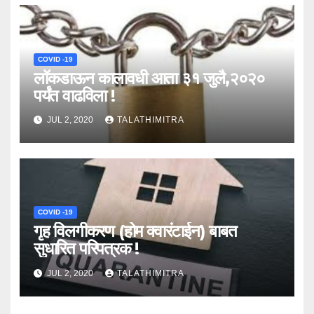
COVID -19
लॉकडाऊन कालावधी आता ३१ जुलै,२०२०
पर्यंत वाढविला !
JUL 2, 2020
TALATHIMITRA
COVID -19
गृह विलगीकरण (होम क्वारंटाईन) बाबत
सुधारित परिपत्रक !
JUL 2, 2020
TALATHIMITRA