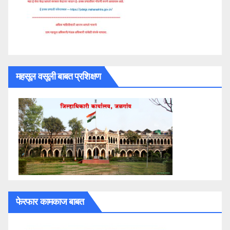
महसूल वसूली बाबत प्रशिक्षण
फेरफार कामकाज बाबत