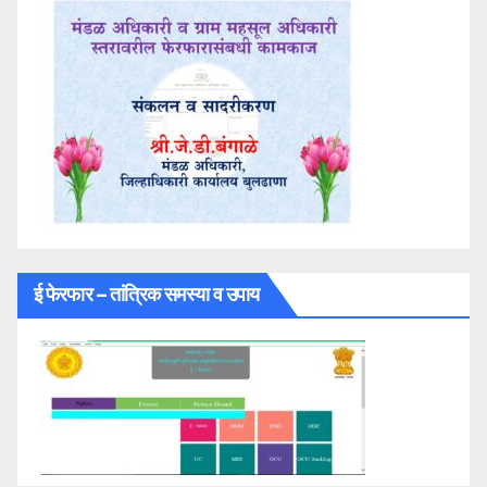
ई फेरफार – तांत्रिक समस्या व उपाय