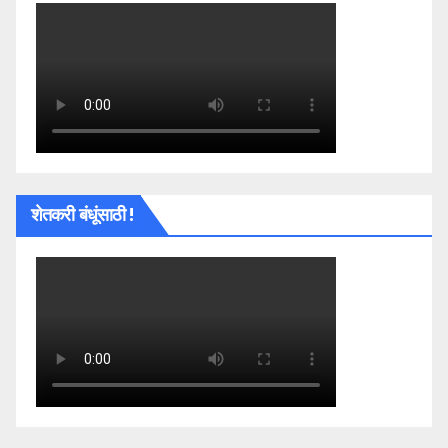
शेतकरी बंधूंसाठी !