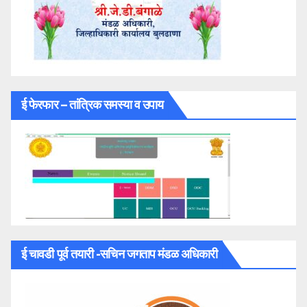
ई फेरफार – तांत्रिक समस्या व उपाय
ई चावडी पूर्व तयारी -सचिन जगताप मंडळ अधिकारी