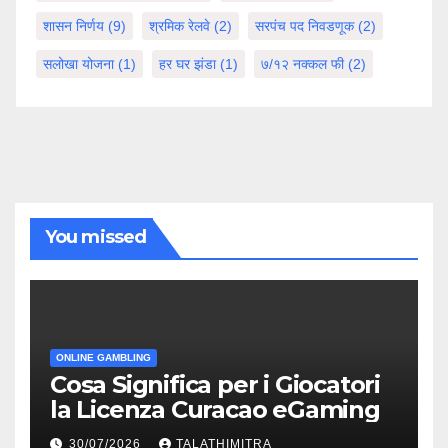
शासन निर्णय
(9)
श्रमिक रेलवे
(2)
सरपंच पद निवडणूक
(2)
सलोखा योजना
(1)
हर घर झंडा
(1)
७/१२ नक्कल फी
(2)
You missed
ONLINE GAMBLING
Cosa Significa per i Giocatori
la Licenza Curacao eGaming
30/07/2026
TALATHIMITRA