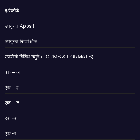
ई-रेकॉर्ड
उपयुक्त Apps !
उपयुक्त व्हिडीओज
उपयोगी विविध नमुने (FORMS & FORMATS)
एक – अ
एक – इ
एक – ड
एक -क
एक -ब