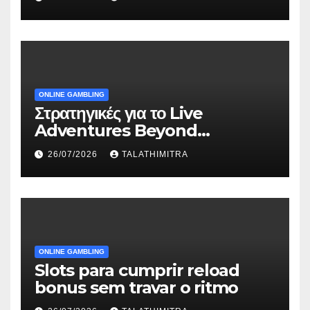
ONLINE GAMBLING
Στρατηγικές για το Live
Adventures Beyond
Wonderland που Στέκουν
26/07/2026
TALATHIMITRA
ONLINE GAMBLING
Slots para cumprir reload
bonus sem travar o ritmo