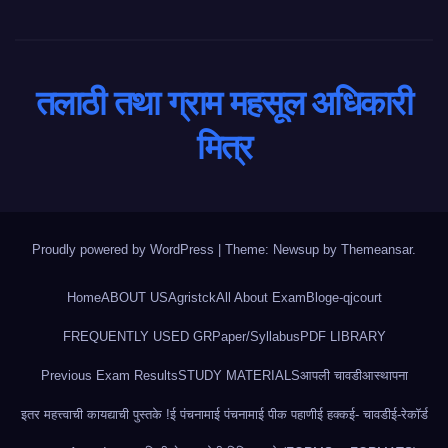
तलाठी तथा ग्राम महसूल अधिकारी
मित्र
Proudly powered by WordPress
|
Theme: Newsup by
Themeansar
.
Home
ABOUT US
Agristck
All About Exam
Blog
e-qjcourt
FREQUENTLY USED GR
Paper/Syllabus
PDF LIBRARY
Previous Exam Results
STUDY MATERIALS
आपली चावडी
आस्थापना
इतर महत्त्वाची कायद्याची पुस्तके !
ई पंचनामा
ई पंचनामा
ई पीक पहाणी
ई हक्क
ई- चावडी
ई-रेकॉर्ड