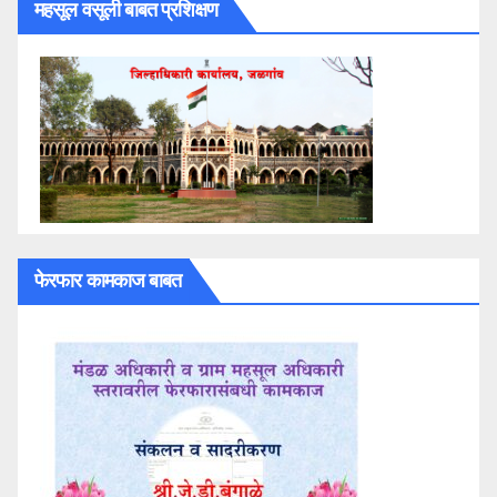
महसूल वसूली बाबत प्रशिक्षण
फेरफार कामकाज बाबत