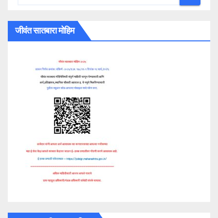
जीवंत सातबारा मोहिम