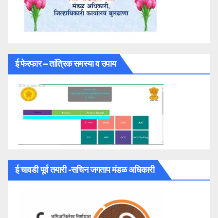
ई फेरफार – तांत्रिक समस्या व उपाय
ई चावडी पूर्व तयारी -सचिन जगताप मंडळ अधिकारी