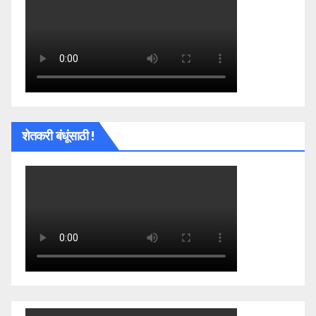
शेतकरी बंधूंसाठी !