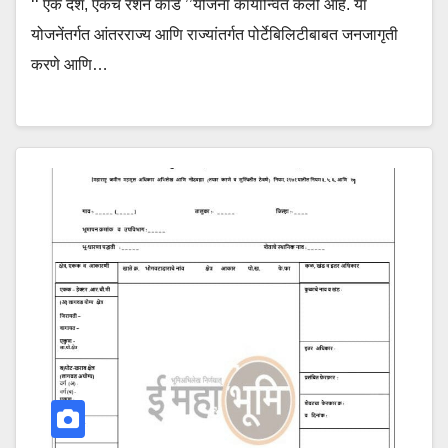
‘‘ एक देश, एकच रेशन कार्ड ’’योजना कार्यान्वित केली आहे. या
योजनेंतर्गत आंतरराज्य आणि राज्यांतर्गत पोर्टेबिलिटीबाबत जनजागृती
करणे आणि…