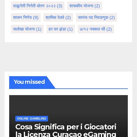
वाळू/रेती निर्गती धोरण २०२२
(3)
शासकीय योजना
(2)
शासन निर्णय
(9)
श्रमिक रेलवे
(2)
सरपंच पद निवडणूक
(2)
सलोखा योजना
(1)
हर घर झंडा
(1)
७/१२ नक्कल फी
(2)
You missed
ONLINE GAMBLING
Cosa Significa per i Giocatori
la Licenza Curacao eGaming