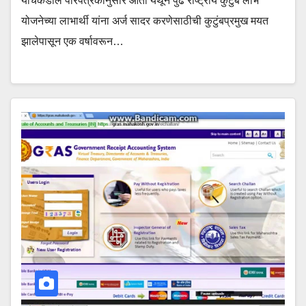
यांचेकडील परिपत्रकानुसार आता येथून पुढे राष्ट्रीय कुटुंब लाभ
योजनेच्या लाभार्थी यांना अर्ज सादर करणेसाठीची कुटुंबप्रमुख मयत
झालेपासून एक वर्षावरून…