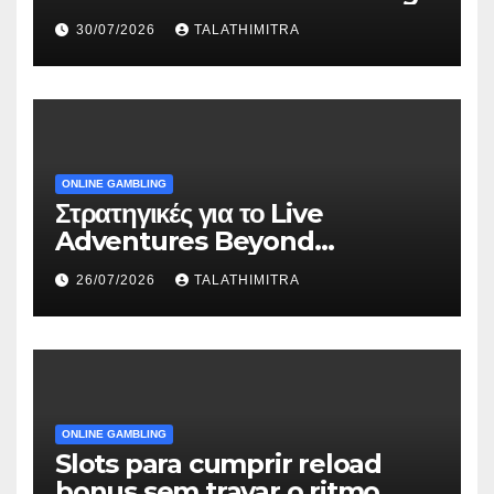
30/07/2026
TALATHIMITRA
ONLINE GAMBLING
Στρατηγικές για το Live
Adventures Beyond
Wonderland που Στέκουν
26/07/2026
TALATHIMITRA
ONLINE GAMBLING
Slots para cumprir reload
bonus sem travar o ritmo