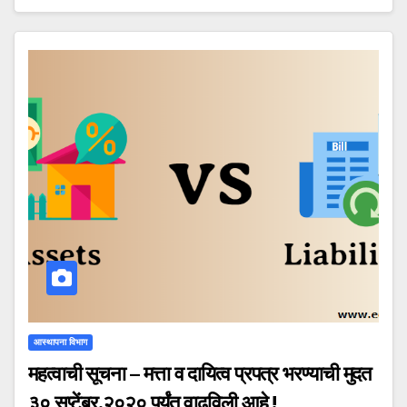
आस्थापना विभाग
महत्वाची सूचना – मत्ता व दायित्व प्रपत्र भरण्याची मुदत
३० सप्टेंबर,२०२० पर्यंत वाढविली आहे !