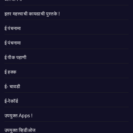
इतर महत्त्वाची कायद्याची पुस्तके !
ई पंचनामा
ई पंचनामा
ई पीक पहाणी
ई हक्क
ई- चावडी
ई-रेकॉर्ड
उपयुक्त Apps !
उपयुक्त व्हिडीओज