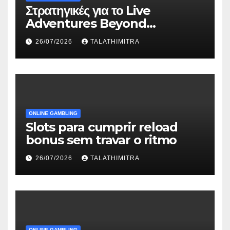
Στρατηγικές για το Live
Adventures Beyond
Wonderland που Στέκουν
26/07/2026
TALATHIMITRA
ONLINE GAMBLING
Slots para cumprir reload
bonus sem travar o ritmo
26/07/2026
TALATHIMITRA
ONLINE GAMBLING