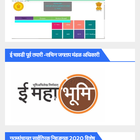
ई चावडी पूर्व तयारी -सचिन जगताप मंडळ अधिकारी
ग्रामपंचायत सार्वत्रिक निवडणूक 2020 विशेष