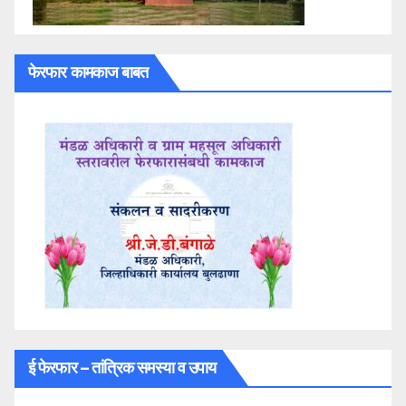
फेरफार कामकाज बाबत
ई फेरफार – तांत्रिक समस्या व उपाय