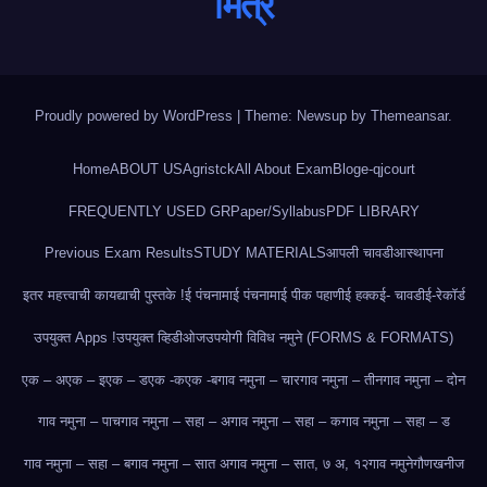
मित्र
Proudly powered by WordPress
|
Theme: Newsup by
Themeansar
.
Home
ABOUT US
Agristck
All About Exam
Blog
e-qjcourt
FREQUENTLY USED GR
Paper/Syllabus
PDF LIBRARY
Previous Exam Results
STUDY MATERIALS
आपली चावडी
आस्थापना
इतर महत्त्वाची कायद्याची पुस्तके !
ई पंचनामा
ई पंचनामा
ई पीक पहाणी
ई हक्क
ई- चावडी
ई-रेकॉर्ड
उपयुक्त Apps !
उपयुक्त व्हिडीओज
उपयोगी विविध नमुने (FORMS & FORMATS)
एक – अ
एक – इ
एक – ड
एक -क
एक -ब
गाव नमुना – चार
गाव नमुना – तीन
गाव नमुना – दोन
गाव नमुना – पाच
गाव नमुना – सहा – अ
गाव नमुना – सहा – क
गाव नमुना – सहा – ड
गाव नमुना – सहा – ब
गाव नमुना – सात अ
गाव नमुना – सात, ७ अ, १२
गाव नमुने
गौणखनीज