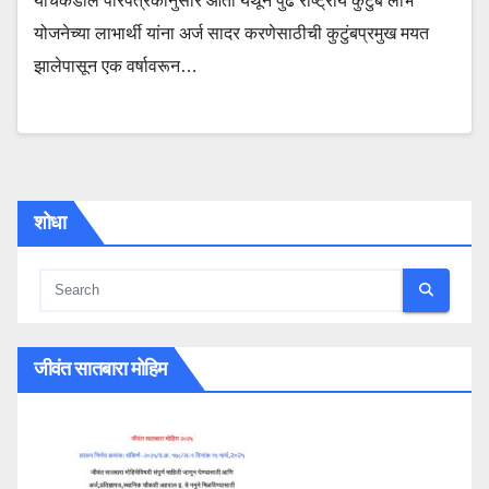
यांचेकडील परिपत्रकानुसार आता येथून पुढे राष्ट्रीय कुटुंब लाभ
योजनेच्या लाभार्थी यांना अर्ज सादर करणेसाठीची कुटुंबप्रमुख मयत
झालेपासून एक वर्षावरून…
शोधा
जीवंत सातबारा मोहिम