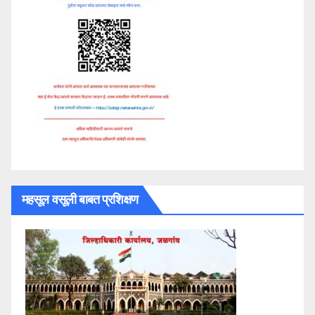
महसूल वसूली बाबत प्रशिक्षण