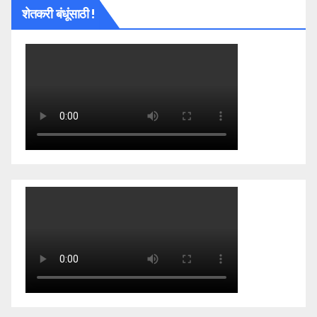
शेतकरी बंधूंसाठी !