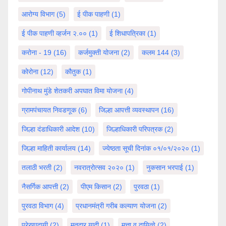
आरोग्य विभाग
(5)
ई पीक पाहणी
(1)
ई पीक पाहणी व्हर्जन २.००
(1)
ई शिधापत्रिका
(1)
करोना - 19
(16)
कर्जमुक्ती योजना
(2)
कलम 144
(3)
कोरोना
(12)
कौतुक
(1)
गोपीनाथ मुंडे शेतकरी अपघात विमा योजना
(4)
ग्रामपंचायत निवडणूक
(6)
जिल्हा आपत्ती व्यवस्थापन
(16)
जिल्हा दंडाधिकारी आदेश
(10)
जिल्हाधिकारी परिपत्रक
(2)
जिल्हा माहिती कार्यालय
(14)
ज्येष्ठता सूची दिनांक ०१/०१/२०२०
(1)
तलाठी भरती
(2)
नवरात्रोत्सव २०२०
(1)
नुकसान भरपाई
(1)
नैसर्गिक आपत्ती
(2)
पीएम किसान
(2)
पुरवठा
(1)
पुरवठा विभाग
(4)
प्रधानमंत्री गरीब कल्याण योजना
(2)
प्रेरणादायी
(2)
मतदार यादी
(1)
मत्ता व दायित्वे
(2)