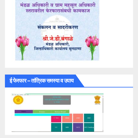
ई फेरफार – तांत्रिक समस्या व उपाय