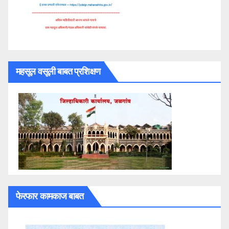
महसूल वसूली बाबत प्रशिक्षण
फेरफार कामकाज बाबत