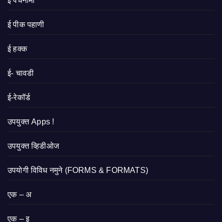
ई पंचनामा
ई पीक पहाणी
ई हक्क
ई- चावडी
ई-रेकॉर्ड
उपयुक्त Apps !
उपयुक्त व्हिडीओज
उपयोगी विविध नमुने (FORMS & FORMATS)
एक – अ
एक – इ