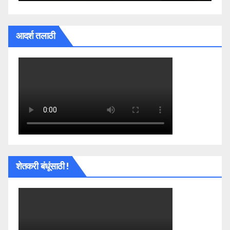
आदर्श तलाठी
शेतकरी बंधूंसाठी !