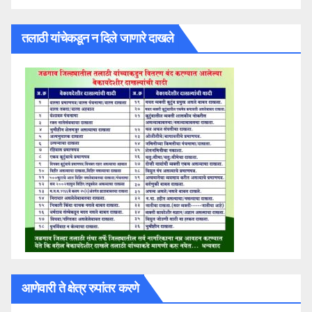
तलाठी यांचेकडून न दिले जाणारे दाखले
आणेवारी ते क्षेत्र रुपांतर करणे