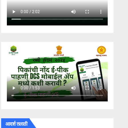
आदर्श तलाठी