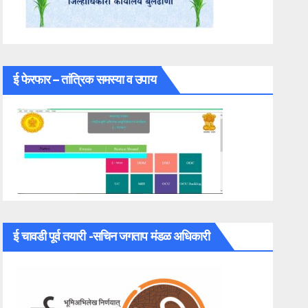
ई फेरफार – तांत्रिक समस्या व उपाय
ई चावडी पूर्व तयारी -सचिन जगताप मंडळ अधिकारी