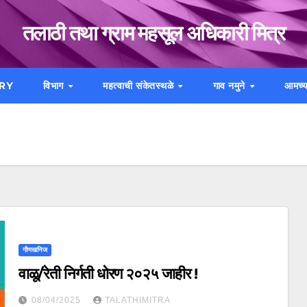
तलाठी तथा ग्राम महसूल अधिकारी मित्र
RY
विभाग
महत्वाची संकेतस्थळे
गाव नमुने
आमच्य
गौणखनिज
वाळू/रेती निर्गती धोरण २०२५ जाहीर !
08/04/2025
TALATHIMITRA