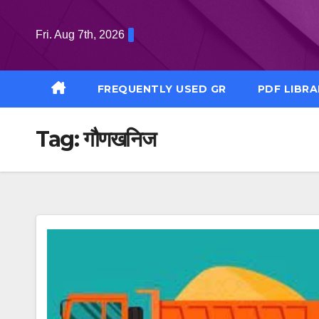
Skip
to
Fri. Aug 7th, 2026
content
FREQUENTLY USED GR
PDF LIBRA
Tag:
गौणखनिज