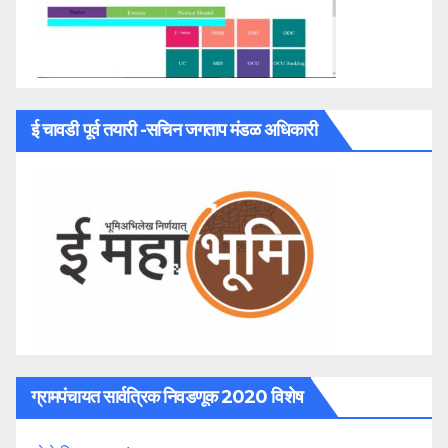
ई चावडी पूर्व तयारी -सचिन जगताप मंडळ अधिकारी
ग्रामपंचायत सार्वत्रिक निवडणूक 2020 विशेष