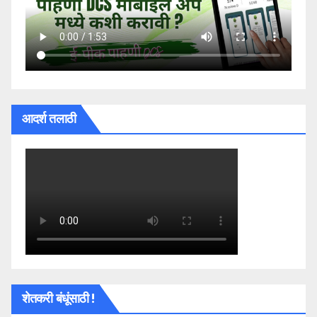
आदर्श तलाठी
शेतकरी बंधूंसाठी !