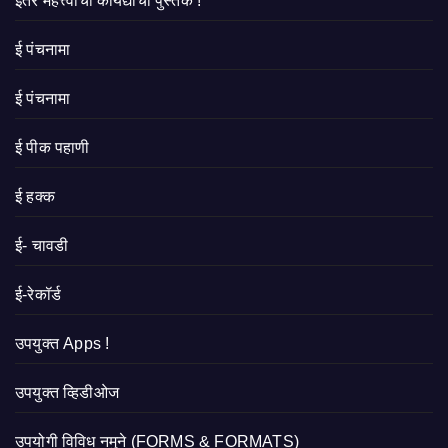
इतर महत्त्वाची कायद्याची पुस्तके !
ई पंचनामा
ई पंचनामा
ई पीक पहाणी
ई हक्क
ई- चावडी
ई-रेकॉर्ड
उपयुक्त Apps !
उपयुक्त व्हिडीओज
उपयोगी विविध नमुने (FORMS & FORMATS)