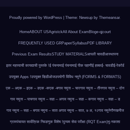
Proudly powered by WordPress
|
Theme: Newsup by
Themeansar
.
Home
ABOUT US
Agristck
All About Exam
Blog
e-qjcourt
FREQUENTLY USED GR
Paper/Syllabus
PDF LIBRARY
Previous Exam Results
STUDY MATERIALS
आपली चावडी
आस्थापना
इतर महत्त्वाची कायद्याची पुस्तके !
ई पंचनामा
ई पंचनामा
ई पीक पहाणी
ई हक्क
ई- चावडी
ई-रेकॉर्ड
उपयुक्त Apps !
उपयुक्त व्हिडीओज
उपयोगी विविध नमुने (FORMS & FORMATS)
एक – अ
एक – इ
एक – ड
एक -क
एक -ब
गाव नमुना – चार
गाव नमुना – तीन
गाव नमुना – दोन
गाव नमुना – पाच
गाव नमुना – सहा – अ
गाव नमुना – सहा – क
गाव नमुना – सहा – ड
गाव नमुना – सहा – ब
गाव नमुना – सात अ
गाव नमुना – सात, ७ अ, १२
गाव नमुने
गौणखनीज
ग्रामपंचायत सार्वत्रिक निवडणूक विशेष !
दुय्यम सेवा परीक्षा (RQT Exam)
भु-नकाशा