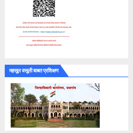
महसूल वसूली बाबत प्रशिक्षण