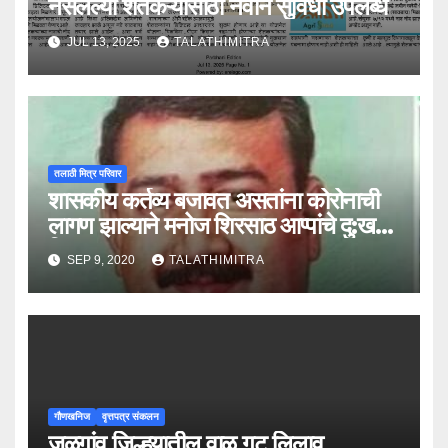
नसलेल्या शेतकऱ्यांसाठी नवीन सुविधा उपलब्ध
JUL 13, 2025
TALATHIMITRA
तलाठी मित्र परिवार
शासकीय कर्तव्य बजावत असतांना कोरोनाची
लागण झाल्याने मनोज शिरसाठ आप्पांचे दु:खद
निधन !
SEP 9, 2020
TALATHIMITRA
गौणखनिज
वृत्तपत्र संकलन
जळगांव जिल्हयातील वाळू गट लिलाव