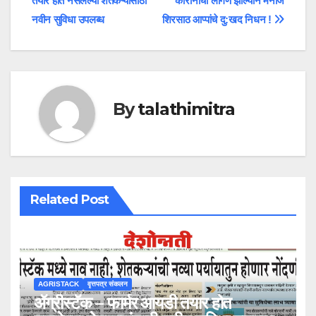
तयार होत नसलेल्या शेतकऱ्यांसाठी
कोरोनाची लागण झाल्याने मनोज
navigation
नवीन सुविधा उपलब्ध
शिरसाठ आप्पांचे दु:खद निधन !
By
talathimitra
Related Post
AGRISTACK
वृत्तपत्र संकलन
ॲग्रीस्टॅक – फार्मर आयडी तयार होत