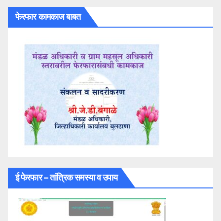
फेरफार कामकाज बाबत
ई फेरफार – तांत्रिक समस्या व उपाय