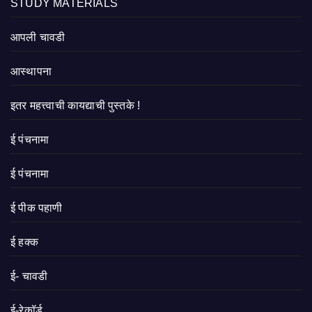
STUDY MATERIALS
आपली चावडी
आस्थापना
इतर महत्त्वाची कायद्याची पुस्तके !
ई पंचनामा
ई पंचनामा
ई पीक पहाणी
ई हक्क
ई- चावडी
ई-रेकॉर्ड