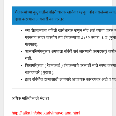
शेतकऱ्यांच्या कुटुंबातील वहितीधारक खातेदार म्हणुन नोंद नसलेल्या व्यक
दावा करण्यास लागणारी कागदपत्र
ज्या शेतकऱ्याचा वहिती खातेधारक म्हणुन नोंद आहे त्याचा वारस म
प्रस्ताव सादर करतोय त्या शेतकऱ्याचा ७ /१२ उतारा, ६ ड (जुन
फेरफार).
शासननिर्णयनुसार अपघाता संबंधी सर्व लागणारी कागदपत्रे जशीच
तशी.
शिधापत्रिका ( रेशनकार्ड ) शेतकऱ्याचे वरसाशी नाते स्पष्ट करणा
कागदपत्रे ( पुरावा ).
इतर संबंधीत दाव्यासाठी लागणारे आवश्यक कागदपत्र अटी व शर्त
अधिक माहितीसाठी भेट द्या
http://jaika.in/shetkarivimayojana.html