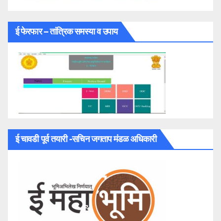
ई फेरफार – तांत्रिक समस्या व उपाय
ई चावडी पूर्व तयारी -सचिन जगताप मंडळ अधिकारी