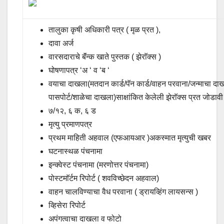
तालुका कृषी अधिकारी पत्र ( मृळ प्रत ),
दावा अर्ज
वारसदाराचे बॅंन्क खाते पुस्तक ( झेराॅक्स )
घोषणापत्र ‘अ ‘ व ‘ब ‘
वयाचा दाखला(मतदान कार्ड/पॅन कार्ड/वाहन परवाना/जन्माचा दा
पासपोर्ट/शाळेचा दाखला)साक्षांकित केलेली झेराॅक्स प्रत जोडावी
७/१२, ६ क, ६ ड
मृत्यु प्रमाणपत्र
प्रथम माहिती अहवाल (एफआयआर )अकस्मात मृत्युची खबर
घटनास्थळ पंचनामा
इन्क्वेस्ट पंचनामा (मरणोत्तर पंचनामा)
पोस्टमाॅर्टम रिपोर्ट ( शवविच्छेदन अहवाल)
वाहन चालविण्याचा वैध परवाना ( ड्रायव्हिंग लायसन्स )
व्हिसेरा रिपोर्ट
अपंगत्वाचा दाखला व फोटो