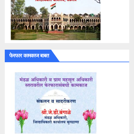
फेरफार कामकाज बाबत