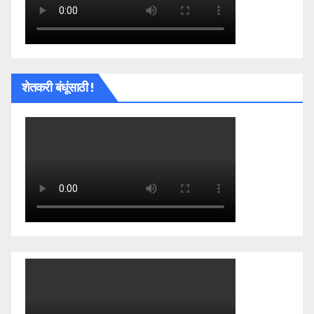
शेतकरी बंधूंसाठी !