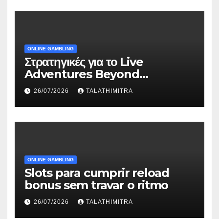
ONLINE GAMBLING
Στρατηγικές για το Live
Adventures Beyond
Wonderland που Στέκουν
26/07/2026
TALATHIMITRA
ONLINE GAMBLING
Slots para cumprir reload
bonus sem travar o ritmo
26/07/2026
TALATHIMITRA