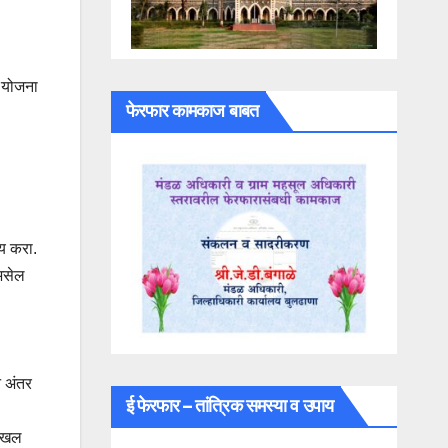
य योजना
फेरफार कामकाज बाबत
ोय करा.
 असेल
न अंतर
ई फेरफार – तांत्रिक समस्या व उपाय
दाखल