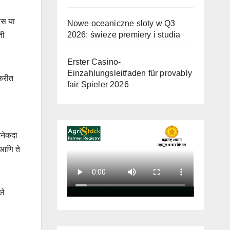
ीस या
Nowe oceaniczne sloty w Q3
2026: świeże premiery i studia
ती
Erster Casino-
Einzahlungsleitfaden für provably
 करीत
fair Spieler 2026
अनेकदा
 आणि ते
ले