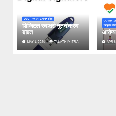
DSC
WHATSAPP संदेश
COVID -1
डिजिटल स्वाक्षरी नुतनीकरण
उपयुक्त मो
बाबत
आरोग्
MAY 1, 2020
TALATHIMITRA
APR 8