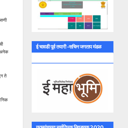
ासणी
ची
ई चावडी पूर्व तयारी -सचिन जगताप मंडळ
 अनेक
अधिकारी
न ते
थानिक
ग्रामपंचायत सार्वत्रिक निवडणूक 2020