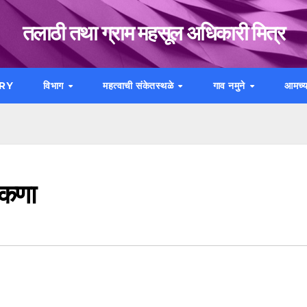
तलाठी तथा ग्राम महसूल अधिकारी मित्र
RY
विभाग
महत्वाची संकेतस्थळे
गाव नमुने
आमच्य
 कणा