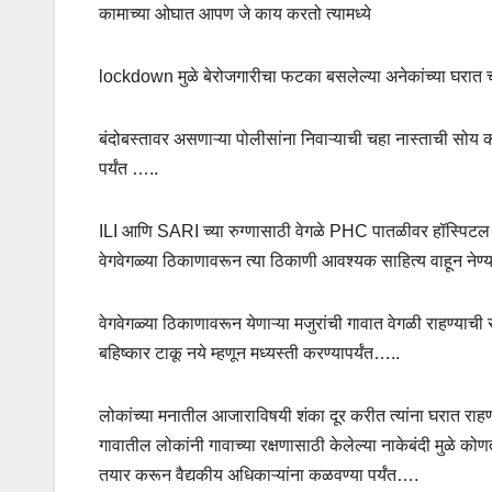
कामाच्या ओघात आपण जे काय करतो त्यामध्ये
lockdown मुळे बेरोजगारीचा फटका बसलेल्या अनेकांच्या घरात चूल प
बंदोबस्तावर असणाऱ्या पोलीसांना निवाऱ्याची चहा नास्ताची सोय 
पर्यंत …..
ILI आणि SARI च्या रुग्णासाठी वेगळे PHC पातळीवर हॉस्पिटल
वेगवेगळ्या ठिकाणावरून त्या ठिकाणी आवश्यक साहित्य वाहून नेण्
वेगवेगळ्या ठिकाणावरून येणाऱ्या मजुरांची गावात वेगळी राहण्याच
बहिष्कार टाकू नये म्हणून मध्यस्ती करण्यापर्यंत…..
लोकांच्या मनातील आजाराविषयी शंका दूर करीत त्यांना घरात राह
गावातील लोकांनी गावाच्या रक्षणासाठी केलेल्या नाकेबंदी मुळे क
तयार करून वैद्यकीय अधिकाऱ्यांना कळवण्या पर्यंत….