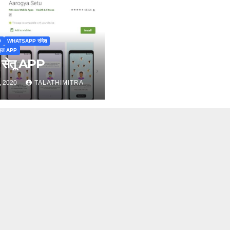
9
WHATSAPP संदेश
बाइल APP
य सेतू APP
, 2020
TALATHIMITRA