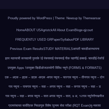
Proudly powered by WordPress
|
Theme: Newsup by
Themeansar
.
Home
ABOUT US
Agristck
All About Exam
Blog
e-qjcourt
FREQUENTLY USED GR
Paper/Syllabus
PDF LIBRARY
Previous Exam Results
STUDY MATERIALS
आपली चावडी
आस्थापना
इतर महत्त्वाची कायद्याची पुस्तके !
ई पंचनामा
ई पंचनामा
ई पीक पहाणी
ई हक्क
ई- चावडी
ई-रेकॉर्ड
उपयुक्त Apps !
उपयुक्त व्हिडीओज
उपयोगी विविध नमुने (FORMS & FORMATS)
एक – अ
एक – इ
एक – ड
एक -क
एक -ब
गाव नमुना – चार
गाव नमुना – तीन
गाव नमुना – दोन
गाव नमुना – पाच
गाव नमुना – सहा – अ
गाव नमुना – सहा – क
गाव नमुना – सहा – ड
गाव नमुना – सहा – ब
गाव नमुना – सात अ
गाव नमुना – सात, ७ अ, १२
गाव नमुने
गौणखनीज
ग्रामपंचायत सार्वत्रिक निवडणूक विशेष !
दुय्यम सेवा परीक्षा (RQT Exam)
भु-नकाशा