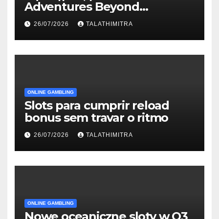
Adventures Beyond
Wonderland που Στέκουν
26/07/2026
TALATHIMITRA
ONLINE GAMBLING
Slots para cumprir reload
bonus sem travar o ritmo
26/07/2026
TALATHIMITRA
ONLINE GAMBLING
Nowe oceaniczne sloty w Q3