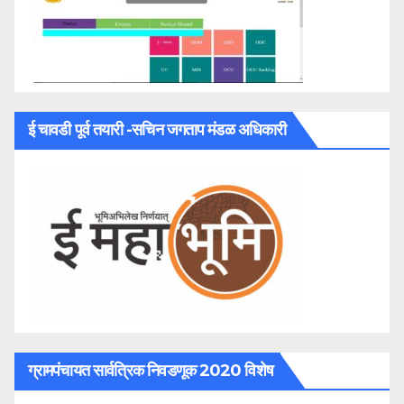
ई चावडी पूर्व तयारी -सचिन जगताप मंडळ अधिकारी
ग्रामपंचायत सार्वत्रिक निवडणूक 2020 विशेष