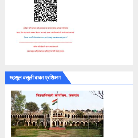
महसूल वसूली बाबत प्रशिक्षण