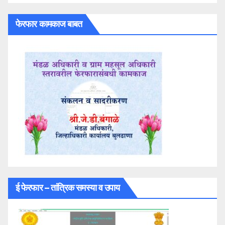
फेरफार कामकाज बाबत
ई फेरफार – तांत्रिक समस्या व उपाय