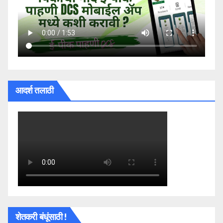
आदर्श तलाठी
शेतकरी बंधूंसाठी !