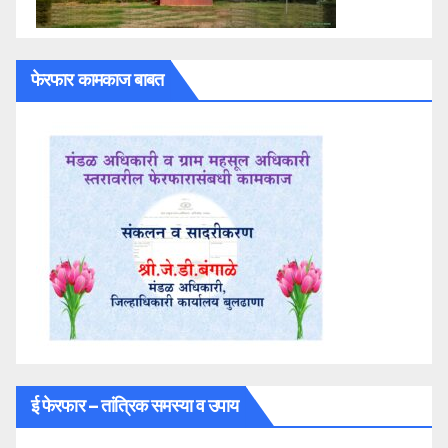
फेरफार कामकाज बाबत
ई फेरफार – तांत्रिक समस्या व उपाय