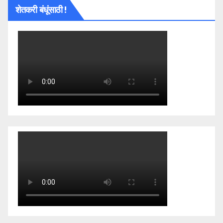
शेतकरी बंधूंसाठी !