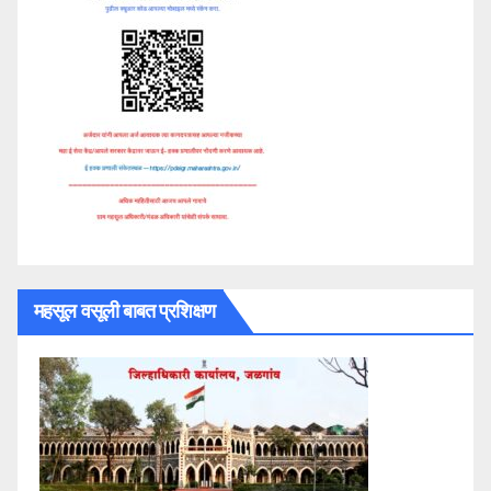
महसूल वसूली बाबत प्रशिक्षण