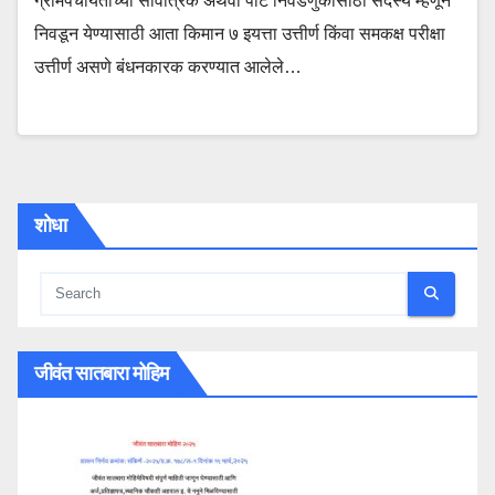
ग्रामपंचायतीच्या सार्वत्रिक अथवा पोट निवडणुकीसाठी सदस्य म्हणून
निवडून येण्यासाठी आता किमान ७ इयत्ता उत्तीर्ण किंवा समकक्ष परीक्षा
उत्तीर्ण असणे बंधनकारक करण्यात आलेले…
शोधा
जीवंत सातबारा मोहिम