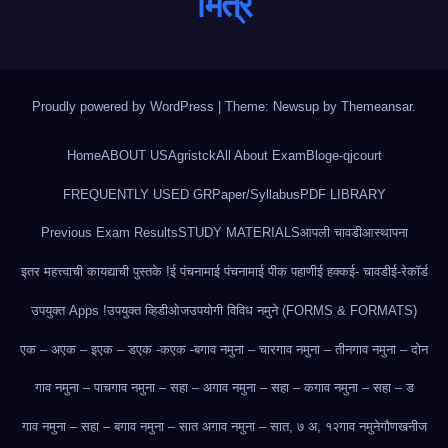
मित्र
Proudly powered by WordPress
|
Theme: Newsup by
Themeansar
.
Home
ABOUT US
Agristck
All About Exam
Blog
e-qjcourt
FREQUENTLY USED GR
Paper/Syllabus
PDF LIBRARY
Previous Exam Results
STUDY MATERIALS
आपली चावडी
आस्थापना
इतर महत्त्वाची कायद्याची पुस्तके !
ई पंचनामा
ई पंचनामा
ई पीक पहाणी
ई हक्क
ई- चावडी
ई-रेकॉर्ड
उपयुक्त Apps !
उपयुक्त व्हिडीओज
उपयोगी विविध नमुने (FORMS & FORMATS)
एक – अ
एक – इ
एक – ड
एक -क
एक -ब
गाव नमुना – चार
गाव नमुना – तीन
गाव नमुना – दोन
गाव नमुना – पाच
गाव नमुना – सहा – अ
गाव नमुना – सहा – क
गाव नमुना – सहा – ड
गाव नमुना – सहा – ब
गाव नमुना – सात अ
गाव नमुना – सात, ७ अ, १२
गाव नमुने
गौणखनीज