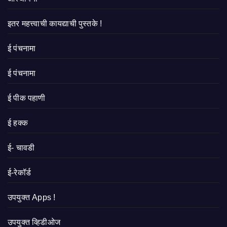
इतर महत्त्वाची कायद्याची पुस्तके !
ई पंचनामा
ई पंचनामा
ई पीक पहाणी
ई हक्क
ई- चावडी
ई-रेकॉर्ड
उपयुक्त Apps !
उपयुक्त व्हिडीओज