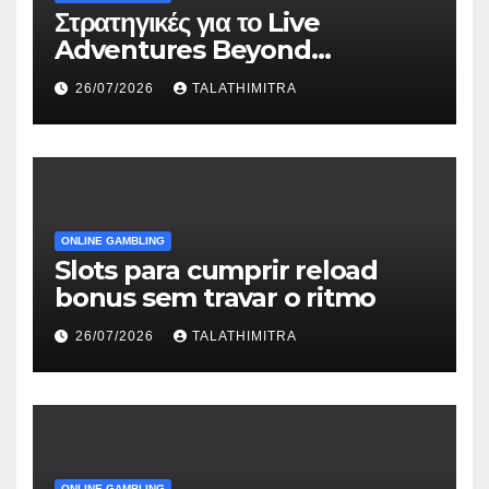
Στρατηγικές για το Live
Adventures Beyond
Wonderland που Στέκουν
26/07/2026
TALATHIMITRA
ONLINE GAMBLING
Slots para cumprir reload
bonus sem travar o ritmo
26/07/2026
TALATHIMITRA
ONLINE GAMBLING