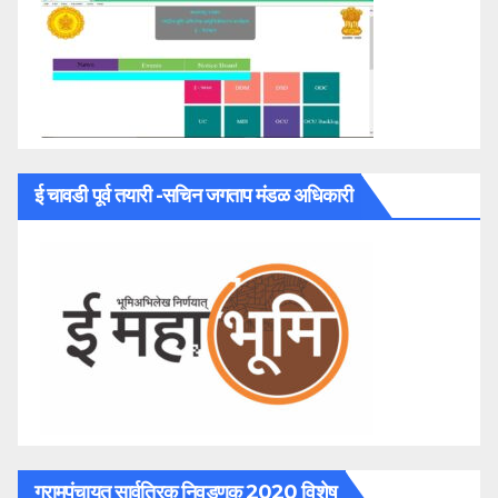
ई चावडी पूर्व तयारी -सचिन जगताप मंडळ अधिकारी
ग्रामपंचायत सार्वत्रिक निवडणूक 2020 विशेष