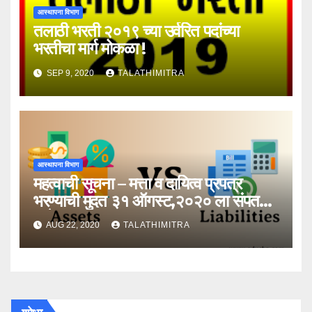
आस्थापना विभाग
तलाठी भरती २०१९ च्या उर्वरित पदांच्या
भरतीचा मार्ग मोकळा !
SEP 9, 2020
TALATHIMITRA
आस्थापना विभाग
महत्वाची सूचना – मत्ता व दायित्व प्रपत्र
भरण्याची मुदत ३१ ऑगस्ट,२०२० ला संपत
आहे !
AUG 22, 2020
TALATHIMITRA