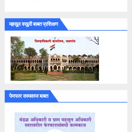
महसूल वसूली बाबत प्रशिक्षण
फेरफार कामकाज बाबत