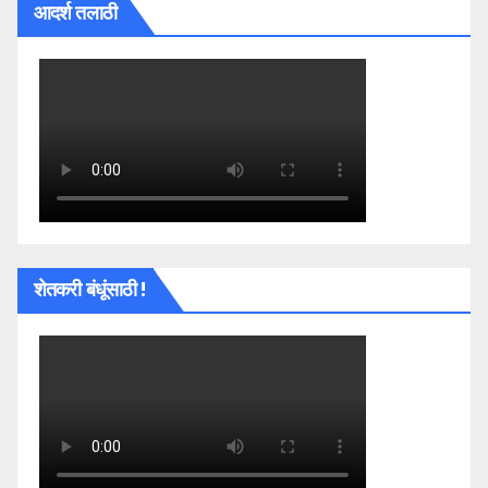
आदर्श तलाठी
शेतकरी बंधूंसाठी !