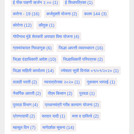
ई पीक पाहणी व्हर्जन २.००
(1)
ई शिधापत्रिका
(1)
करोना - 19
(16)
कर्जमुक्ती योजना
(2)
कलम 144
(3)
कोरोना
(12)
कौतुक
(1)
गोपीनाथ मुंडे शेतकरी अपघात विमा योजना
(4)
ग्रामपंचायत निवडणूक
(6)
जिल्हा आपत्ती व्यवस्थापन
(16)
जिल्हा दंडाधिकारी आदेश
(10)
जिल्हाधिकारी परिपत्रक
(2)
जिल्हा माहिती कार्यालय
(14)
ज्येष्ठता सूची दिनांक ०१/०१/२०२०
(1)
तलाठी भरती
(2)
नवरात्रोत्सव २०२०
(1)
नुकसान भरपाई
(1)
नैसर्गिक आपत्ती
(2)
पीएम किसान
(2)
पुरवठा
(1)
पुरवठा विभाग
(4)
प्रधानमंत्री गरीब कल्याण योजना
(2)
प्रेरणादायी
(2)
मतदार यादी
(1)
मत्ता व दायित्वे
(2)
महसूल दिन
(7)
मार्गदर्शक सूचना
(14)