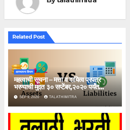
Related Post
आस्थापना विभाग
महत्वाची सूचना – मत्ता व दायित्व प्रपत्र
भरण्याची मुदत ३० सप्टेंबर,२०२० पर्यंत
वाढविली आहे !
SEP 9, 2020
TALATHIMITRA