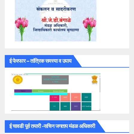
ई फेरफार – तांत्रिक समस्या व उपाय
ई चावडी पूर्व तयारी -सचिन जगताप मंडळ अधिकारी