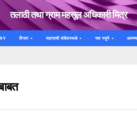
तलाठी तथा ग्राम महसूल अधिकारी मित्र
RY
विभाग
महत्वाची संकेतस्थळे
गाव नमुने
आमच्य
 बाबत