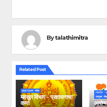
Post
navigation
By
talathimitra
Related Post
WHATSAPP संदेश
COVID -1
महसूल विभाग – प्रशासनाचा
उपयुक्त मो
कणा
आरोग्