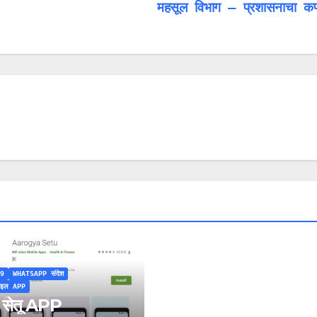
महसूल विभाग – प्रशासनाचा 
9
WHATSAPP संदेश
बाइल APP
य सेतू APP