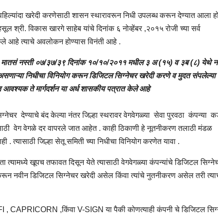
िल्यांदा खरेदी करणेसाठी शासन स्थारावरून निधी उपलब्ध करून देण्यात आला हो
ल श्री. विकास खारगे साहेब यांचे दिनांक ६ नोव्हेंबर ,२०१५ रोजी च्या सर्व
न केले आहे त्याचे अवलोकन होण्यास विनंती आहे .
र. मातसं नस्ती ०७/३७/३९ दिनांक १०/१०/२०११ मधील ३ अ (१५) व ३ब (८) येथे न
ध असणाऱ्या निधीचा विनियोग करून डिजिटल सिग्नेचर खरेदी करणे व मुदत संपलेल्या
वश्यक ते मार्गदर्शन या अर्ध शासकीय पत्रात केले आहे
ण्याचे बंद केल्या नंतर जिल्हा स्थरावर वेगवेगळ्या सेवा पुरवठा कंपन्या क
ेसाठी वेग वेगळे दर वापरले जात आहेत . काही ठिकाणी हे नूतनीकरण तलाठी मंडळ
 . त्यासाठी जिल्हा सेतू समिती च्या निधीचा विनियोग करणेत यावा .
त्यामध्ये खूपच तफावत दिसून येते त्यासाठी वेगवेगळ्या कंपन्यांचे डिजिटल सिग्ने
करून नवीन डिजिटल सिग्नेचर खरेदी असेल किंवा त्यांचे नुतनीकरण असेल तरी त्या
, CAPRICORN ,किंवा V-SIGN या पैकी कोणत्याही कंपनी चे डिजिटल सिग्