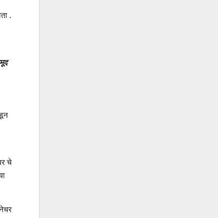
ता .
मूद
डून
चर चे
चा
नेचर