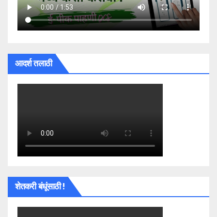
आदर्श तलाठी
शेतकरी बंधूंसाठी !