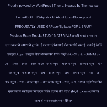
Proudly powered by WordPress
|
Theme: Newsup by
Themeansar
.
Home
ABOUT US
Agristck
All About Exam
Blog
e-qjcourt
FREQUENTLY USED GR
Paper/Syllabus
PDF LIBRARY
Previous Exam Results
STUDY MATERIALS
आपली चावडी
आस्थापना
इतर महत्त्वाची कायद्याची पुस्तके !
ई पंचनामा
ई पंचनामा
ई पीक पहाणी
ई हक्क
ई- चावडी
ई-रेकॉर्ड
उपयुक्त Apps !
उपयुक्त व्हिडीओज
उपयोगी विविध नमुने (FORMS & FORMATS)
एक – अ
एक – इ
एक – ड
एक -क
एक -ब
गाव नमुना – चार
गाव नमुना – तीन
गाव नमुना – दोन
गाव नमुना – पाच
गाव नमुना – सहा – अ
गाव नमुना – सहा – क
गाव नमुना – सहा – ड
गाव नमुना – सहा – ब
गाव नमुना – सात अ
गाव नमुना – सात, ७ अ, १२
गाव नमुने
गौणखनीज
ग्रामपंचायत सार्वत्रिक निवडणूक विशेष !
दुय्यम सेवा परीक्षा (RQT Exam)
भु-नकाशा
महत्वाची संकेतस्थळे
वाचनीय !
विभाग