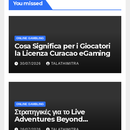
You missed
ONLINE GAMBLING
Cosa Significa per i Giocatori
la Licenza Curacao eGaming
30/07/2026
TALATHIMITRA
ONLINE GAMBLING
Στρατηγικές για το Live
Adventures Beyond
Wonderland που Στέκουν
26/07/2026
TALATHIMITRA