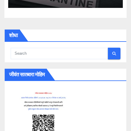
शोधा
जीवंत सातबारा मोहिम