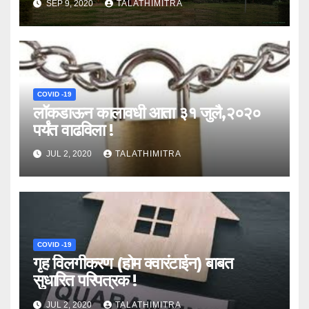
SEP 9, 2020
TALATHIMITRA
COVID -19
लॉकडाऊन कालावधी आता ३१ जुलै,२०२०
पर्यंत वाढविला !
JUL 2, 2020
TALATHIMITRA
COVID -19
गृह विलगीकरण (होम क्वारंटाईन) बाबत
सुधारित परिपत्रक !
JUL 2, 2020
TALATHIMITRA