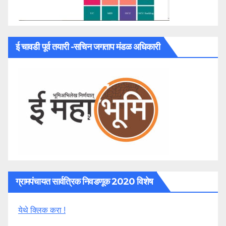
ई चावडी पूर्व तयारी -सचिन जगताप मंडळ अधिकारी
ग्रामपंचायत सार्वत्रिक निवडणूक 2020 विशेष
येथे क्लिक करा !