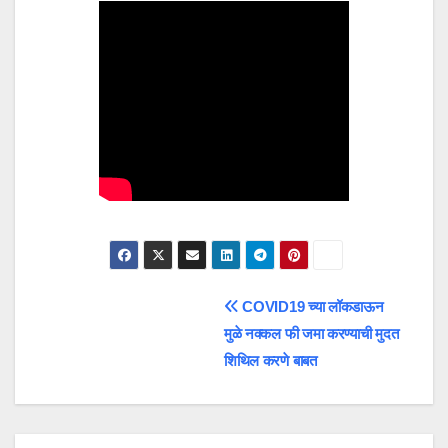
Post
COVID19 च्या लॉकडाऊन
मुळे नक्कल फी जमा करण्याची मुदत
navigation
शिथिल करणे बाबत