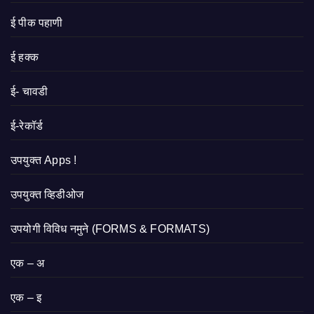
ई पीक पहाणी
ई हक्क
ई- चावडी
ई-रेकॉर्ड
उपयुक्त Apps !
उपयुक्त व्हिडीओज
उपयोगी विविध नमुने (FORMS & FORMATS)
एक – अ
एक – इ