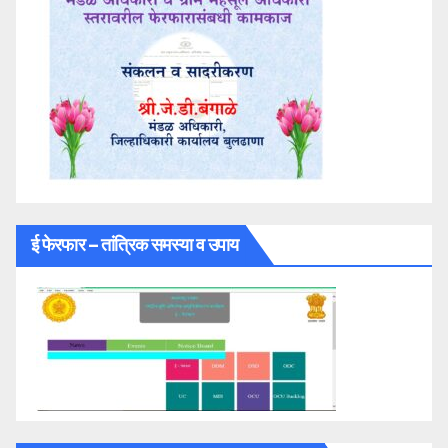
ई फेरफार – तांत्रिक समस्या व उपाय