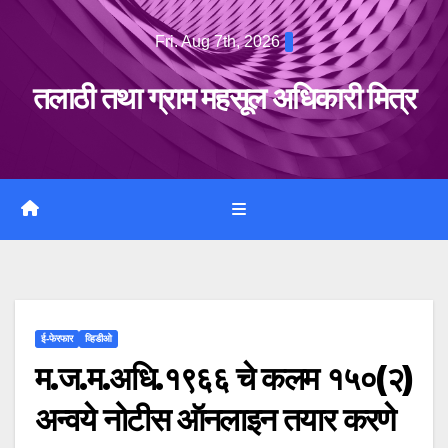
Skip
Fri. Aug 7th, 2026
to
content
तलाठी तथा ग्राम महसूल अधिकारी मित्र
ई-फेरफार
व्हिडीओ
म.ज.म.अधि.१९६६ चे कलम १५०(२)
अन्वये नोटीस ऑनलाइन तयार करणे