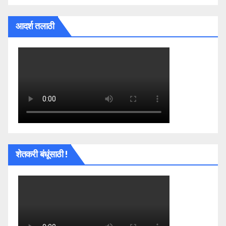
आदर्श तलाठी
शेतकरी बंधूंसाठी !