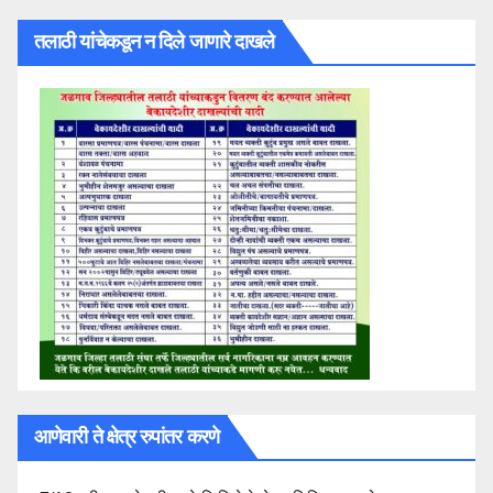
तलाठी यांचेकडून न दिले जाणारे दाखले
आणेवारी ते क्षेत्र रुपांतर करणे