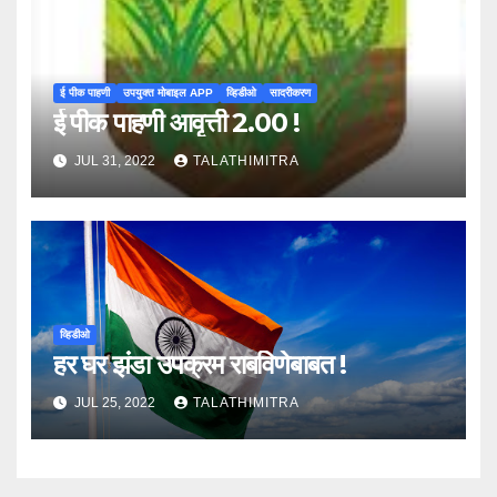
ई पीक पाहणी
उपयुक्त मोबाइल APP
व्हिडीओ
सादरीकरण
ई पीक पाहणी आवृत्ती 2.00 !
JUL 31, 2022
TALATHIMITRA
व्हिडीओ
हर घर झंडा उपक्रम राबविणेबाबत !
JUL 25, 2022
TALATHIMITRA