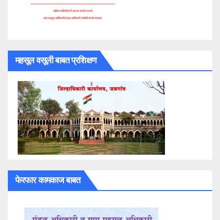
महसूल वसूली बाबत प्रशिक्षण
फेरफार कामकाज बाबत