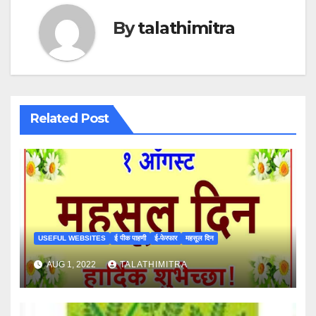
By
talathimitra
Related Post
USEFUL WEBSITES
ई पीक पाहणी
ई-फेरफार
महसूल दिन
AUG 1, 2022
TALATHIMITRA