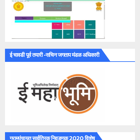
ई चावडी पूर्व तयारी -सचिन जगताप मंडळ अधिकारी
ग्रामपंचायत सार्वत्रिक निवडणूक 2020 विशेष