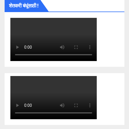
शेतकरी बंधूंसाठी !