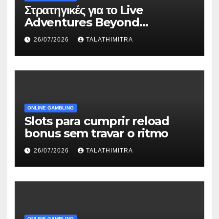
Στρατηγικές για το Live
Adventures Beyond
Wonderland που Στέκουν
26/07/2026
TALATHIMITRA
ONLINE GAMBLING
Slots para cumprir reload
bonus sem travar o ritmo
26/07/2026
TALATHIMITRA
ONLINE GAMBLING