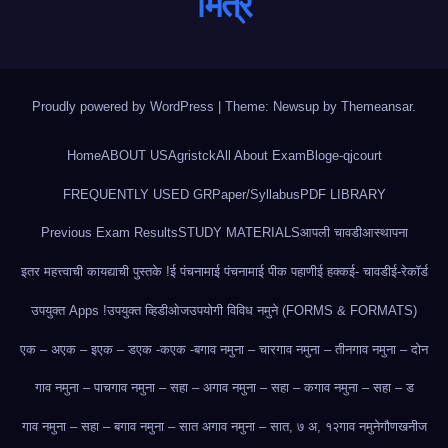
मित्र
Proudly powered by WordPress
|
Theme: Newsup by
Themeansar
.
Home
ABOUT US
Agristck
All About Exam
Blog
e-qjcourt
FREQUENTLY USED GR
Paper/Syllabus
PDF LIBRARY
Previous Exam Results
STUDY MATERIALS
आपली चावडी
आस्थापना
इतर महत्त्वाची कायद्याची पुस्तके !
ई पंचनामा
ई पंचनामा
ई पीक पहाणी
ई हक्क
ई- चावडी
ई-रेकॉर्ड
उपयुक्त Apps !
उपयुक्त व्हिडीओज
उपयोगी विविध नमुने (FORMS & FORMATS)
एक – अ
एक – इ
एक – ड
एक -क
एक -ब
गाव नमुना – चार
गाव नमुना – तीन
गाव नमुना – दोन
गाव नमुना – पाच
गाव नमुना – सहा – अ
गाव नमुना – सहा – क
गाव नमुना – सहा – ड
गाव नमुना – सहा – ब
गाव नमुना – सात अ
गाव नमुना – सात, ७ अ, १२
गाव नमुने
गौणखनीज