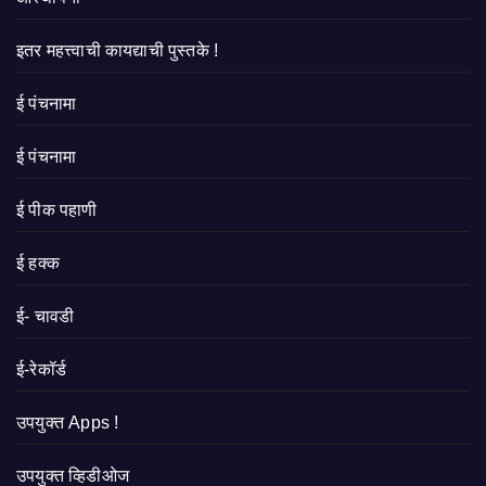
इतर महत्त्वाची कायद्याची पुस्तके !
ई पंचनामा
ई पंचनामा
ई पीक पहाणी
ई हक्क
ई- चावडी
ई-रेकॉर्ड
उपयुक्त Apps !
उपयुक्त व्हिडीओज