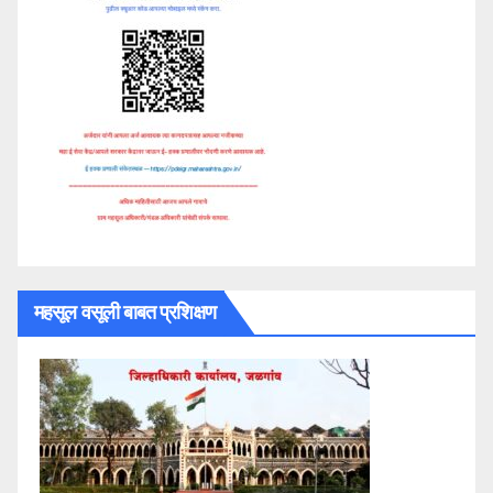
महसूल वसूली बाबत प्रशिक्षण