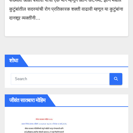
संख्येला आळा बसावा याचा एक भाग म्हणून आणि कंटेनमेंट झोन मधील
कुटुंबांतील सदस्यांची रोग प्रतिकारक शक्ती वाढावी म्हणून या कुटुंबांना
दानशूर व्यक्तींनी…
शोधा
जीवंत सातबारा मोहिम