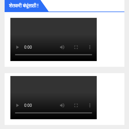
शेतकरी बंधूंसाठी !