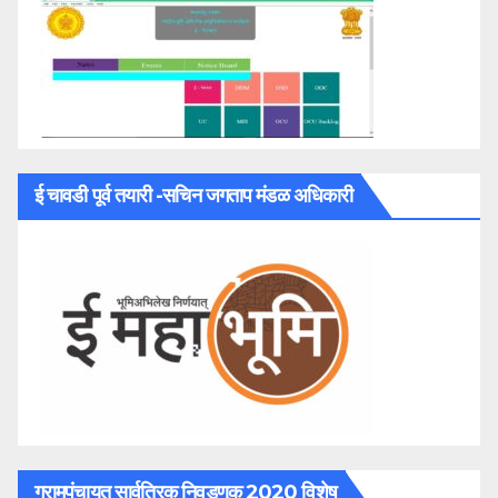
ई चावडी पूर्व तयारी -सचिन जगताप मंडळ अधिकारी
ग्रामपंचायत सार्वत्रिक निवडणूक 2020 विशेष