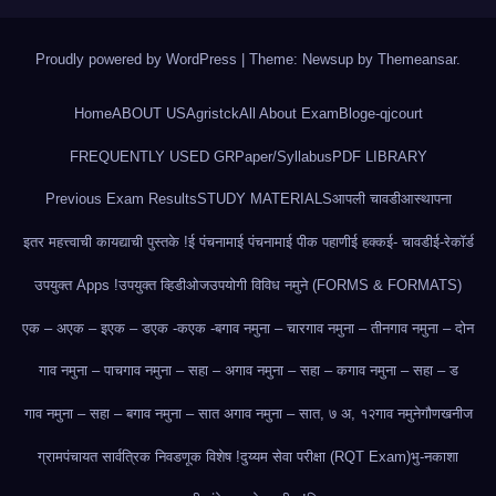
Proudly powered by WordPress
|
Theme: Newsup by
Themeansar
.
Home
ABOUT US
Agristck
All About Exam
Blog
e-qjcourt
FREQUENTLY USED GR
Paper/Syllabus
PDF LIBRARY
Previous Exam Results
STUDY MATERIALS
आपली चावडी
आस्थापना
इतर महत्त्वाची कायद्याची पुस्तके !
ई पंचनामा
ई पंचनामा
ई पीक पहाणी
ई हक्क
ई- चावडी
ई-रेकॉर्ड
उपयुक्त Apps !
उपयुक्त व्हिडीओज
उपयोगी विविध नमुने (FORMS & FORMATS)
एक – अ
एक – इ
एक – ड
एक -क
एक -ब
गाव नमुना – चार
गाव नमुना – तीन
गाव नमुना – दोन
गाव नमुना – पाच
गाव नमुना – सहा – अ
गाव नमुना – सहा – क
गाव नमुना – सहा – ड
गाव नमुना – सहा – ब
गाव नमुना – सात अ
गाव नमुना – सात, ७ अ, १२
गाव नमुने
गौणखनीज
ग्रामपंचायत सार्वत्रिक निवडणूक विशेष !
दुय्यम सेवा परीक्षा (RQT Exam)
भु-नकाशा