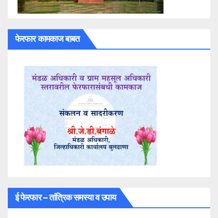
फेरफार कामकाज बाबत
ई फेरफार – तांत्रिक समस्या व उपाय