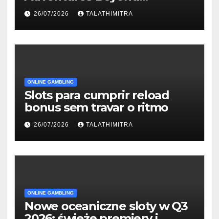
Wonderland που Στέκουν
26/07/2026
TALATHIMITRA
ONLINE GAMBLING
Slots para cumprir reload
bonus sem travar o ritmo
26/07/2026
TALATHIMITRA
ONLINE GAMBLING
Nowe oceaniczne sloty w Q3
2026: świeże premiery i