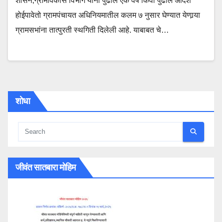
शासन,ग्रामविकास विभाग यांनी पुढील एक वर्ष किंवा पुढील आदेश
होईपावेतो ग्रामपंचायत अधिनियमातील कलम ७ नुसार घेण्यात येणार्‍या
ग्रामसभांना तात्पुरती स्थगिती दिलेली आहे. याबाबत चे…
शोधा
जीवंत सातबारा मोहिम