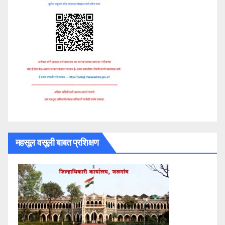
महसूल वसूली बाबत प्रशिक्षण