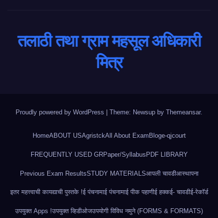
तलाठी तथा ग्राम महसूल अधिकारी
मित्र
Proudly powered by WordPress
|
Theme: Newsup by
Themeansar
.
Home
ABOUT US
Agristck
All About Exam
Blog
e-qjcourt
FREQUENTLY USED GR
Paper/Syllabus
PDF LIBRARY
Previous Exam Results
STUDY MATERIALS
आपली चावडी
आस्थापना
इतर महत्त्वाची कायद्याची पुस्तके !
ई पंचनामा
ई पंचनामा
ई पीक पहाणी
ई हक्क
ई- चावडी
ई-रेकॉर्ड
उपयुक्त Apps !
उपयुक्त व्हिडीओज
उपयोगी विविध नमुने (FORMS & FORMATS)