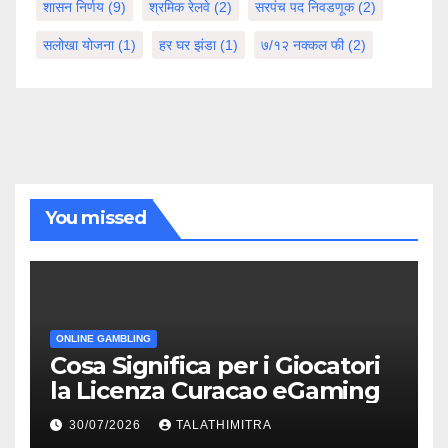
शासन निर्णय
(9)
श्रमिक रेलवे
(2)
सरपंच पद निवडणूक
(2)
सलोखा योजना
(1)
हर घर झंडा
(1)
७/१२ नक्कल फी
(2)
You missed
ONLINE GAMBLING
Cosa Significa per i Giocatori
la Licenza Curacao eGaming
30/07/2026
TALATHIMITRA