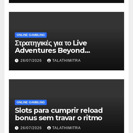
ONLINE GAMBLING
Στρατηγικές για το Live
Adventures Beyond
Wonderland που Στέκουν
26/07/2026
TALATHIMITRA
ONLINE GAMBLING
Slots para cumprir reload
bonus sem travar o ritmo
26/07/2026
TALATHIMITRA