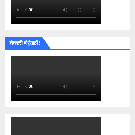
शेतकरी बंधूंसाठी !