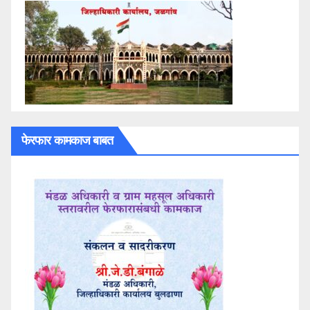
फेरफार कामकाज बाबत