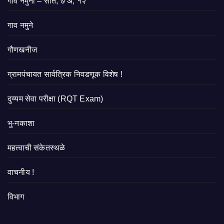
गाव नमुना – सात, ७ अ, १२
गाव नमुने
गौणखनीज
ग्रामपंचायत सार्वत्रिक निवडणूक विशेष !
दुय्यम सेवा परीक्षा (RQT Exam)
भु-नकाशा
महत्वाची संकेतस्थळे
वाचनीय !
विभाग