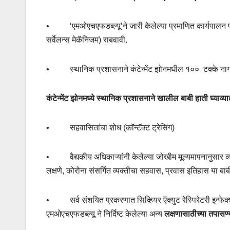
• ‘एमओएचएफडब्ल्यू’ने जारी केलेल्या प्रमाणित कार्यपालन प्रोट
सर्वेलन्स मेकॅनिजम) राबवावी.
•
स्थानिक प्रशासनाने कंटेन्मेंट झोनमधील १००
टक्के नागर
कंटेन्मेंट झोनमध्ये स्थानिक प्रशासनाने खालील बाबी हाती घ्याव्या
•
सहवासितांचा शोध (कॉन्टॅक्ट ट्रेसिंग)
•
वैद्यकीय अधिकाऱ्यांनी केलेल्या जोखीम मूल्यमापनानुसार
लक्षणे
,
कोरोना संसर्गित व्यक्तीचा सहवास
,
प्रवास इतिहास या बाब
•
सर्व संशयित प्रकरणात सिव्हियर ऍक्युट रेस्पिरेटरी इन्फे
एमओएचएफडब्ल्यू ने निर्दिष्ट केलेल्या अन्य
लक्षणासाठीच्या तपासण्