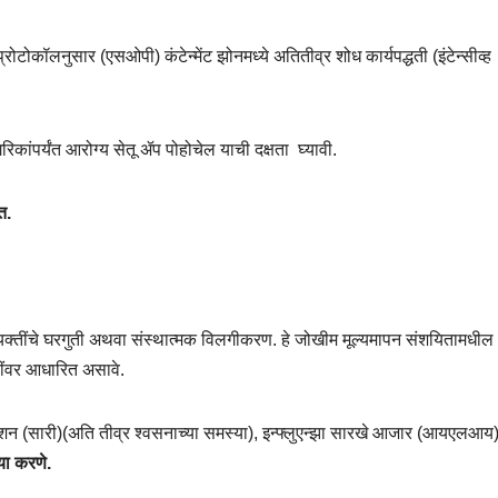
ोकॉलनुसार (एसओपी) कंटेन्मेंट झोनमध्ये अतितीव्र शोध कार्यपद्धती (इंटेन्सीव्ह
िकांपर्यंत आरोग्य सेतू ॲप पोहोचेल याची दक्षता घ्यावी.
त.
 व्यक्तींचे घरगुती अथवा संस्थात्मक विलगीकरण. हे जोखीम मूल्यमापन संशयितामधील
ींवर आधारित असावे.
क्शन (सारी)(अति तीव्र श्वसनाच्या समस्या)
,
इन्फ्लुएन्झा सारखे आजार (आयएलआय
या करणे.