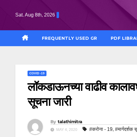
Skip
to
Sat. Aug 8th, 2026
content
FREQUENTLY USED GR
PDF LIBRA
COVID -19
लॉकडाऊनच्या वाढीव कालावधीस
सूचना जारी
By
talathimitra
#करोना - 19
,
#मार्गदर्शक 
MAY 4, 2020