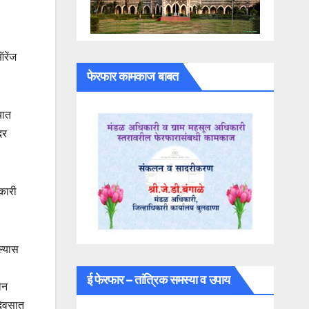
रेंज
फेरफार कामकाज बाबत
यात
दर
िकारी
ल्यास
ई फेरफार – तांत्रिक समस्या व उपाय
ोन
दिवसात