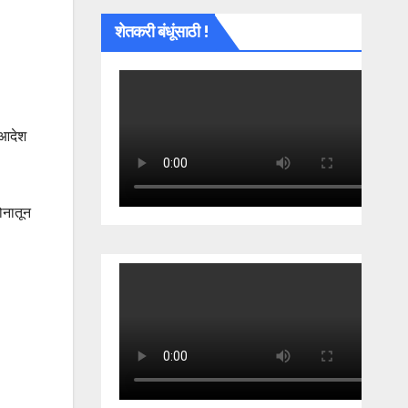
शेतकरी बंधूंसाठी !
ा आदेश
कोनातून