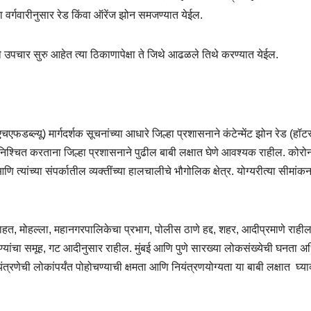
या वर्गवारीनुसार रेड किंवा ऑरेंज झोन समजण्यात येईल.
 जिथे उपचार सुरु आहेत त्या ठिकाणापेक्षा ते जिथे आढळले तिथे करण्यात येईल.
फडब्ल्यू) मार्गदर्शक सूचनांच्या आधारे जिल्हा प्रशासनाने कंटेन्मेंट झोन रेड (हॉट
 निश्चित करताना जिल्हा प्रशासनाने पुढील बाबी लक्षात घेणे आवश्यक राहील. कोरो
ि त्यांच्या संपर्कातील व्यक्तींच्या हालचालीचे भौगोलिक क्षेत्र. योग्यरीत्या सीमांकन
साहत
,
मोहल्ला
,
महानगरपालिकेचा प्रभाग
,
पोलीस ठाणे हद्द
,
शहर
,
आदीप्रमाणे राही
्यांचा समूह
,
गट आदीनुसार राहील. मुंबई आणि पुणे सारख्या लोकसंख्येची घनता 
त्रणेची लोकांपर्यंत पोहोचण्याची क्षमता आणि नियंत्रणयोग्यता या बाबी लक्षात
घ्याव