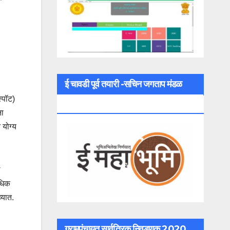
ई चावडी पूर्व तयारी -सचिन जगताप मंडळ
स्पॉट)
अधिकारी
ना
 योग्य
ल
अधिक
्यात.
ग्रामपंचायत सार्वत्रिक निवडणूक 2020