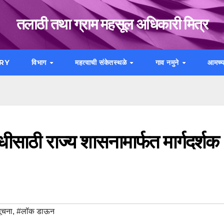
तलाठी तथा ग्राम महसूल अधिकारी मित्र
RY
विभाग
महत्वाची संकेतस्थळे
गाव नमुने
आमच्य
ाठी राज्य शासनामार्फत मार्गदर्शक
सूचना
,
#लॉक डाऊन