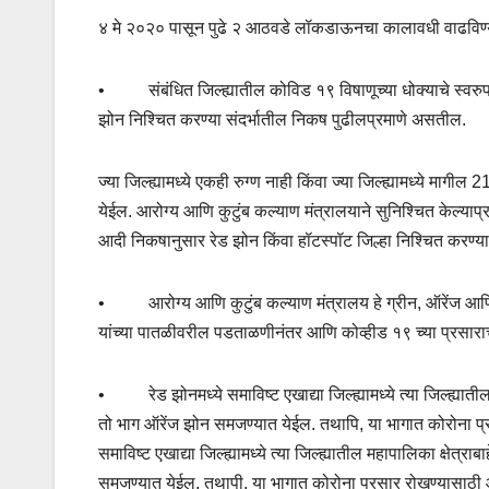
४ मे २०२० पासून पुढे २ आठवडे लॉकडाऊनचा कालावधी वाढविण्
•
संबंधित जिल्ह्यातील कोविड १९ विषाणूच्या
धोक्याचे स्वरु
झोन निश्चित करण्या संदर्भातील निकष पुढीलप्रमाणे असतील.
ज्या जिल्ह्यामध्ये एकही रुग्ण नाही किंवा ज्या जिल्ह्यामध्ये मा
येईल. आरोग्य आणि कुटुंब कल्याण मंत्रालयाने सुनिश्चित केल्याप्रम
आदी निकषानुसार रेड झोन किंवा हॉटस्पॉट जिल्हा निश्चित करण्यात 
•
आरोग्य आणि कुटुंब कल्याण मंत्रालय हे ग्रीन
,
ऑरेंज आणि 
यांच्या पातळीवरील पडताळणीनंतर आणि कोव्हीड
१९
च्या प्रसा
•
रेड झोनमध्ये समाविष्ट एखाद्या जिल्ह्यामध्ये त्या जिल्
तो भाग ऑरेंज झोन समजण्यात येईल. तथापि
,
या भागात कोरोना प्
समाविष्ट एखाद्या जिल्ह्यामध्ये त्या जिल्ह्यातील महापालिका क्
समजण्यात येईल. तथापी
,
या भागात कोरोना प्रसार रोखण्यासाठी 