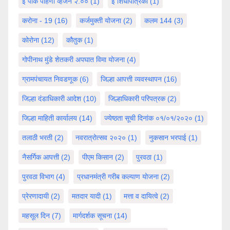
ई पीक पाहणी व्हर्जन २.००
(1)
ई शिधापत्रिका
(1)
करोना - 19
(16)
कर्जमुक्ती योजना
(2)
कलम 144
(3)
कोरोना
(12)
कौतुक
(1)
गोपीनाथ मुंडे शेतकरी अपघात विमा योजना
(4)
ग्रामपंचायत निवडणूक
(6)
जिल्हा आपत्ती व्यवस्थापन
(16)
जिल्हा दंडाधिकारी आदेश
(10)
जिल्हाधिकारी परिपत्रक
(2)
जिल्हा माहिती कार्यालय
(14)
ज्येष्ठता सूची दिनांक ०१/०१/२०२०
(1)
तलाठी भरती
(2)
नवरात्रोत्सव २०२०
(1)
नुकसान भरपाई
(1)
नैसर्गिक आपत्ती
(2)
पीएम किसान
(2)
पुरवठा
(1)
पुरवठा विभाग
(4)
प्रधानमंत्री गरीब कल्याण योजना
(2)
प्रेरणादायी
(2)
मतदार यादी
(1)
मत्ता व दायित्वे
(2)
महसूल दिन
(7)
मार्गदर्शक सूचना
(14)