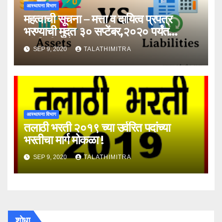
आस्थापना विभाग
महत्वाची सूचना – मत्ता व दायित्व प्रपत्र
भरण्याची मुदत ३० सप्टेंबर,२०२० पर्यंत
वाढविली आहे !
SEP 9, 2020
TALATHIMITRA
आस्थापना विभाग
तलाठी भरती २०१९ च्या उर्वरित पदांच्या
भरतीचा मार्ग मोकळा !
SEP 9, 2020
TALATHIMITRA
शोधा