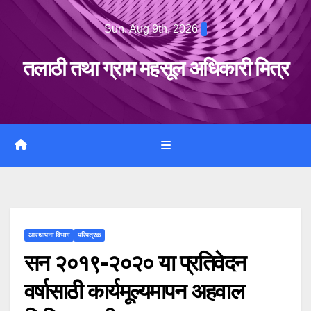
Skip
Sun. Aug 9th, 2026
to
content
तलाठी तथा ग्राम महसूल अधिकारी मित्र
आस्थापना विभाग
परिपत्रक
सन २०१९-२०२० या प्रतिवेदन
वर्षासाठी कार्यमूल्यमापन अहवाल