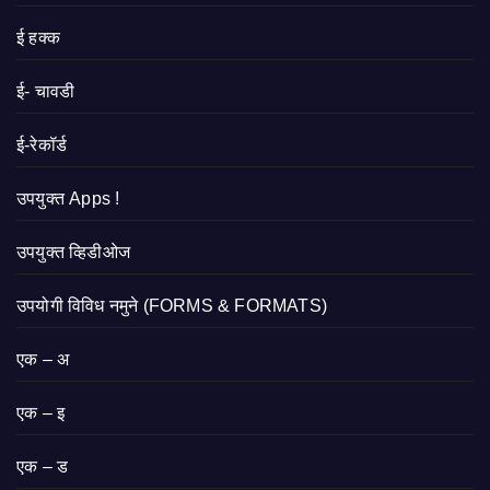
ई हक्क
ई- चावडी
ई-रेकॉर्ड
उपयुक्त Apps !
उपयुक्त व्हिडीओज
उपयोगी विविध नमुने (FORMS & FORMATS)
एक – अ
एक – इ
एक – ड