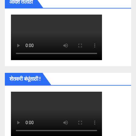
आदर्श तलाठी
शेतकरी बंधूंसाठी !