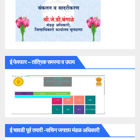
ई फेरफार – तांत्रिक समस्या व उपाय
ई चावडी पूर्व तयारी -सचिन जगताप मंडळ अधिकारी