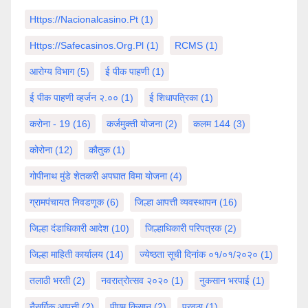
Https://nacionalcasino.pt
(1)
Https://safecasinos.org.pl
(1)
RCMS
(1)
आरोग्य विभाग
(5)
ई पीक पाहणी
(1)
ई पीक पाहणी व्हर्जन २.००
(1)
ई शिधापत्रिका
(1)
करोना - 19
(16)
कर्जमुक्ती योजना
(2)
कलम 144
(3)
कोरोना
(12)
कौतुक
(1)
गोपीनाथ मुंडे शेतकरी अपघात विमा योजना
(4)
ग्रामपंचायत निवडणूक
(6)
जिल्हा आपत्ती व्यवस्थापन
(16)
जिल्हा दंडाधिकारी आदेश
(10)
जिल्हाधिकारी परिपत्रक
(2)
जिल्हा माहिती कार्यालय
(14)
ज्येष्ठता सूची दिनांक ०१/०१/२०२०
(1)
तलाठी भरती
(2)
नवरात्रोत्सव २०२०
(1)
नुकसान भरपाई
(1)
नैसर्गिक आपत्ती
(2)
पीएम किसान
(2)
पुरवठा
(1)