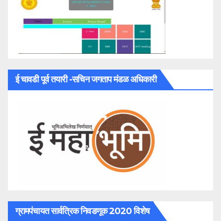
ई चावडी पूर्व तयारी -सचिन जगताप मंडळ अधिकारी
ग्रामपंचायत सार्वत्रिक निवडणूक 2020 विशेष