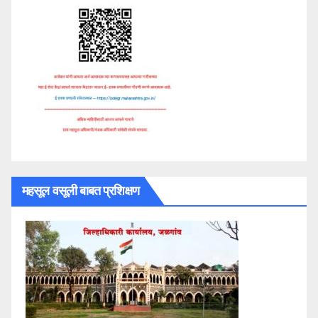
महसूल वसूली बाबत प्रशिक्षण