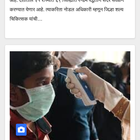
आहे. देशातील २१ राज्यात ६९ जिल्ह्यात रॅन्डम पद्धतीने सदर सर्वेक्षण
करण्यात येणार आहे. त्याकरिता नोडल अधिकारी म्हणून जिल्हा शल्य
चिकित्सक यांची…