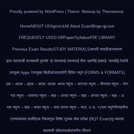
Proudly powered by WordPress
|
Theme: Newsup by
Themeansar
.
Home
ABOUT US
Agristck
All About Exam
Blog
e-qjcourt
FREQUENTLY USED GR
Paper/Syllabus
PDF LIBRARY
Previous Exam Results
STUDY MATERIALS
आपली चावडी
आस्थापना
इतर महत्त्वाची कायद्याची पुस्तके !
ई पंचनामा
ई पंचनामा
ई पीक पहाणी
ई हक्क
ई- चावडी
ई-रेकॉर्ड
उपयुक्त Apps !
उपयुक्त व्हिडीओज
उपयोगी विविध नमुने (FORMS & FORMATS)
एक – अ
एक – इ
एक – ड
एक -क
एक -ब
गाव नमुना – चार
गाव नमुना – तीन
गाव नमुना – दोन
गाव नमुना – पाच
गाव नमुना – सहा – अ
गाव नमुना – सहा – क
गाव नमुना – सहा – ड
गाव नमुना – सहा – ब
गाव नमुना – सात अ
गाव नमुना – सात, ७ अ, १२
गाव नमुने
गौणखनीज
ग्रामपंचायत सार्वत्रिक निवडणूक विशेष !
दुय्यम सेवा परीक्षा (RQT Exam)
भु-नकाशा
महत्वाची संकेतस्थळे
वाचनीय !
विभाग