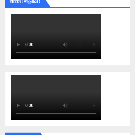
शेतकरी बंधूंसाठी !