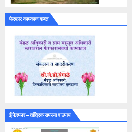
फेरफार कामकाज बाबत
ई फेरफार – तांत्रिक समस्या व उपाय