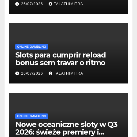
Wonderland που Στέκουν
26/07/2026
TALATHIMITRA
ONLINE GAMBLING
Slots para cumprir reload
bonus sem travar o ritmo
26/07/2026
TALATHIMITRA
ONLINE GAMBLING
Nowe oceaniczne sloty w Q3
2026: świeże premiery i