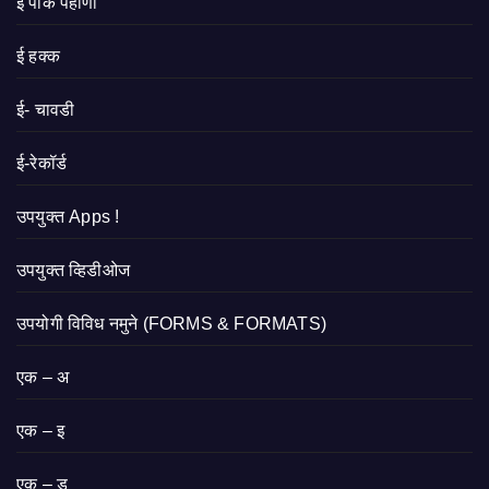
ई पीक पहाणी
ई हक्क
ई- चावडी
ई-रेकॉर्ड
उपयुक्त Apps !
उपयुक्त व्हिडीओज
उपयोगी विविध नमुने (FORMS & FORMATS)
एक – अ
एक – इ
एक – ड