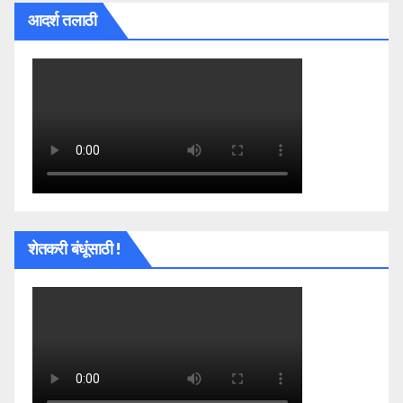
आदर्श तलाठी
शेतकरी बंधूंसाठी !