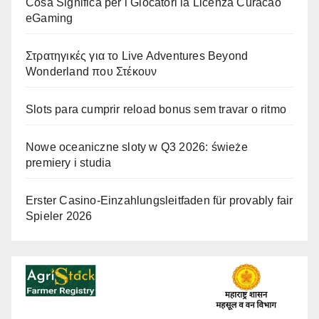
Cosa Significa per i Giocatori la Licenza Curacao
eGaming
Στρατηγικές για το Live Adventures Beyond
Wonderland που Στέκουν
Slots para cumprir reload bonus sem travar o ritmo
Nowe oceaniczne sloty w Q3 2026: świeże
premiery i studia
Erster Casino-Einzahlungsleitfaden für provably fair
Spieler 2026