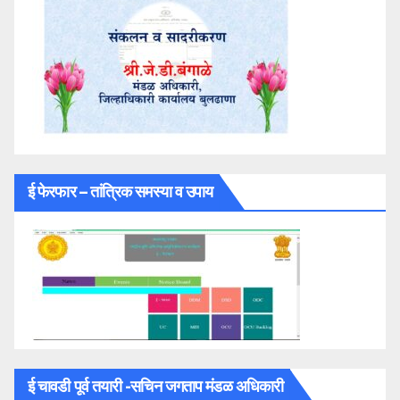
ई फेरफार – तांत्रिक समस्या व उपाय
ई चावडी पूर्व तयारी -सचिन जगताप मंडळ अधिकारी