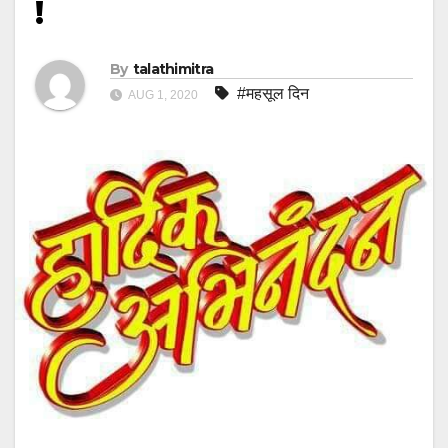
!
By
talathimitra
#महसूल दिन
AUG 1, 2020