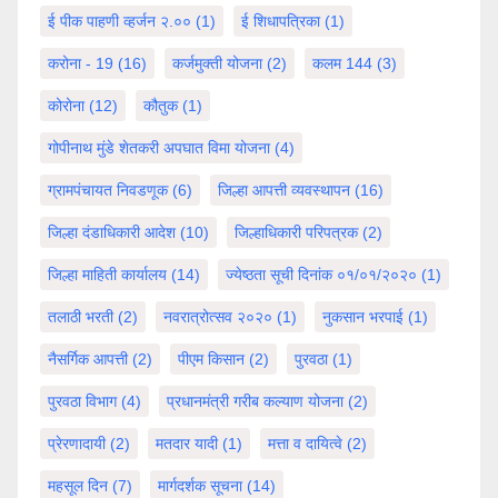
ई पीक पाहणी व्हर्जन २.००
(1)
ई शिधापत्रिका
(1)
करोना - 19
(16)
कर्जमुक्ती योजना
(2)
कलम 144
(3)
कोरोना
(12)
कौतुक
(1)
गोपीनाथ मुंडे शेतकरी अपघात विमा योजना
(4)
ग्रामपंचायत निवडणूक
(6)
जिल्हा आपत्ती व्यवस्थापन
(16)
जिल्हा दंडाधिकारी आदेश
(10)
जिल्हाधिकारी परिपत्रक
(2)
जिल्हा माहिती कार्यालय
(14)
ज्येष्ठता सूची दिनांक ०१/०१/२०२०
(1)
तलाठी भरती
(2)
नवरात्रोत्सव २०२०
(1)
नुकसान भरपाई
(1)
नैसर्गिक आपत्ती
(2)
पीएम किसान
(2)
पुरवठा
(1)
पुरवठा विभाग
(4)
प्रधानमंत्री गरीब कल्याण योजना
(2)
प्रेरणादायी
(2)
मतदार यादी
(1)
मत्ता व दायित्वे
(2)
महसूल दिन
(7)
मार्गदर्शक सूचना
(14)